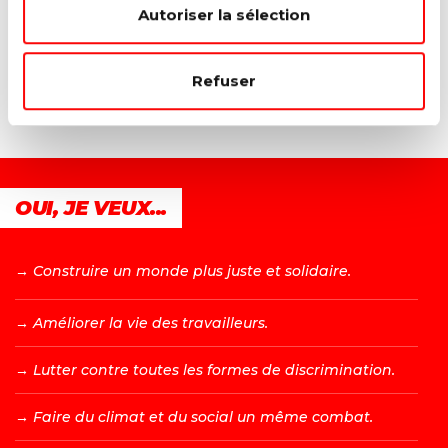
Autoriser la sélection
Lire la suite →
Refuser
OUI, JE VEUX...
→ C
onstruire un monde plus juste et solidaire.
→ A
méliorer la vie des travailleurs.
→ L
utter contre toutes les formes de discrimination.
→ F
aire du climat et du social un même combat.