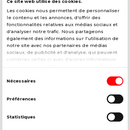
Ce site web utilise des cookies.
Les cookies nous permettent de personnaliser
le contenu et les annonces, d'offrir des
fonctionnalités relatives aux médias sociaux et
d'analyser notre trafic. Nous partageons
également des informations sur l'utilisation de
notre site avec nos partenaires de médias
sociaux, de publicité et d'analyse, qui peuvent
combiner celles-ci avec d'autres informations
que vous leur avez fournies ou qu'ils ont
collectées lors de votre utilisation de leurs
Sélection
services. Vous pouvez à tout moment modifier
Nécessaires
du
ou retirer votre consentement à notre
politique
consentement
de cookies
sur notre site internet.
Préférences
Statistiques
Catherine Vleminckx