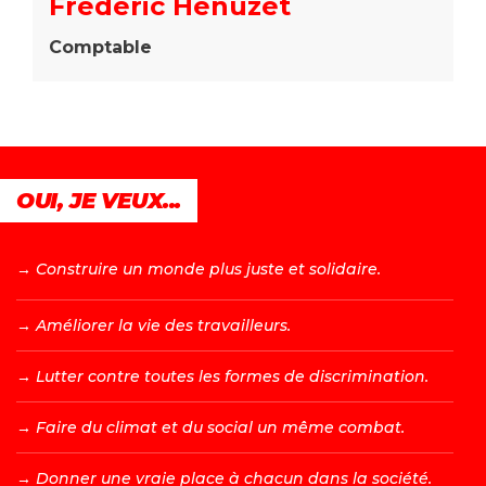
Frédéric Henuzet
Comptable
OUI, JE VEUX...
→ C
onstruire un monde plus juste et solidaire.
→ A
méliorer la vie des travailleurs.
→ L
utter contre toutes les formes de discrimination.
→ F
aire du climat et du social un même combat.
→ D
onner une vraie place à chacun dans la société.