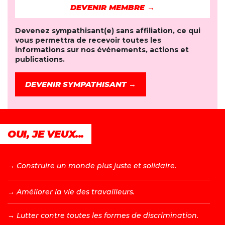
DEVENIR MEMBRE →
Devenez sympathisant(e) sans affiliation, ce qui
vous permettra de recevoir toutes les
informations sur nos événements, actions et
publications.
DEVENIR SYMPATHISANT →
OUI, JE VEUX...
→ C
onstruire un monde plus juste et solidaire.
→ A
méliorer la vie des travailleurs.
→ L
utter contre toutes les formes de discrimination.