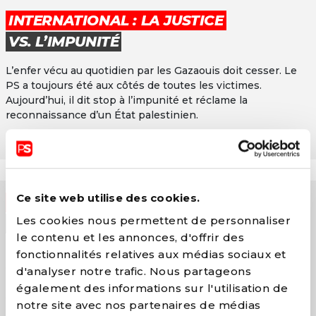
INTERNATIONAL : LA JUSTICE
VS. L’IMPUNITÉ
L’enfer vécu au quotidien par les Gazaouis doit cesser. Le
PS a toujours été aux côtés de toutes les victimes.
Aujourd’hui, il dit stop à l’impunité et réclame la
reconnaissance d’un État palestinien.
EN SAVOIR PLUS
Ce site web utilise des cookies.
JUSTICE FISCALE : LA JUSTICE
Les cookies nous permettent de personnaliser
VS. LES PRIVILÈGES
le contenu et les annonces, d'offrir des
Pour rendre la société plus juste, il est impératif de faire
fonctionnalités relatives aux médias sociaux et
contribuer équitablement les très grandes fortunes, les
d'analyser notre trafic. Nous partageons
banques et les multinationales. Leur juste contribution aux
également des informations sur l'utilisation de
efforts budgétaires permettra d’améliorer la vie de la classe
notre site avec nos partenaires de médias
moyenne, des personnes qui travaillent.