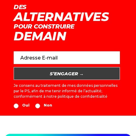
DES
ALTERNATIVES
POUR CONSTRUIRE
DEMAIN
Adresse E-mail
Je consens au traitement de mes données personnelles
par le PS, afin de me tenir informé de l’actualité;
conformément à notre
politique de confidentialité
Oui
Non