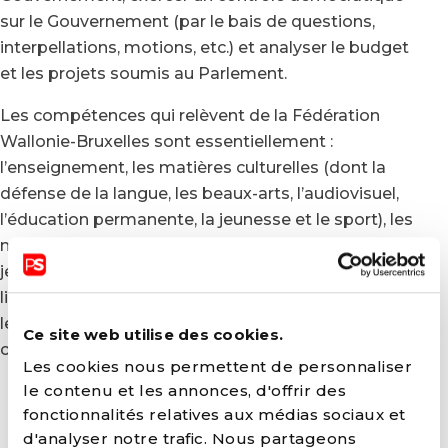
sur le Gouvernement (par le bais de questions,
interpellations, motions, etc.) et analyser le budget
et les projets soumis au Parlement.
Les compétences qui relèvent de la Fédération
Wallonie-Bruxelles sont essentiellement :
l’enseignement, les matières culturelles (dont la
défense de la langue, les beaux-arts, l’audiovisuel,
l’éducation permanente, la jeunesse et le sport), les
matières personnalisables (dont l’aide à la
jeunesse, l’enfance et les compétences de santé en
lien avec les autres compétences de la Fédération),
les relations internationales dans ses sphères de
Ce site web utilise des cookies.
compétence et l’emploi des langues.
Les cookies nous permettent de personnaliser
FÉDÉRATION DE LIÈGE
le contenu et les annonces, d'offrir des
fonctionnalités relatives aux médias sociaux et
d'analyser notre trafic. Nous partageons