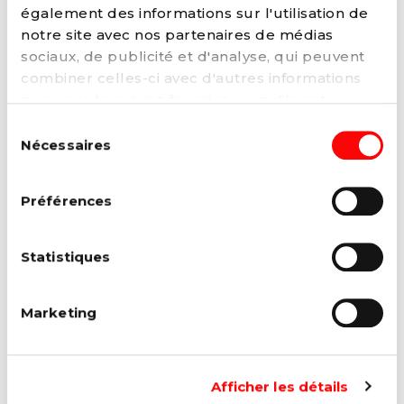
également des informations sur l'utilisation de
Bureau
notre site avec nos partenaires de médias
Fédération Liège
sociaux, de publicité et d'analyse, qui peuvent
combiner celles-ci avec d'autres informations
que vous leur avez fournies ou qu'ils ont
collectées lors de votre utilisation de leurs
Sélection
FÉDÉRATION MONS BORINAGE
services. Vous pouvez à tout moment modifier
Nécessaires
du
ou retirer votre consentement à notre
politique
consentement
de cookies
sur notre site internet.
Préférences
Bureau
Fédération Mons Borinage
Statistiques
Marketing
FÉDÉRATION OSTBELGIEN
Afficher les détails
Bureau