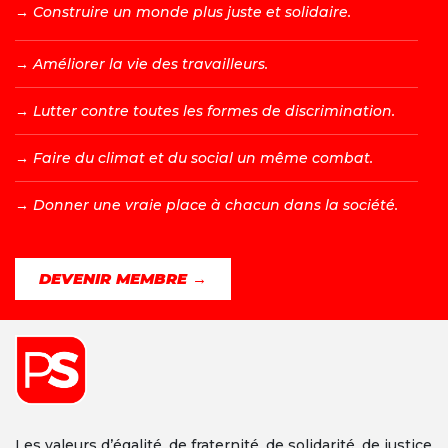
→ C
onstruire un monde plus juste et solidaire.
→ A
méliorer la vie des travailleurs.
→ L
utter contre toutes les formes de discrimination.
→ F
aire du climat et du social un même combat.
→ D
onner une vraie place à chacun dans la société.
DEVENIR MEMBRE →
Les valeurs d’égalité, de fraternité, de solidarité, de justice