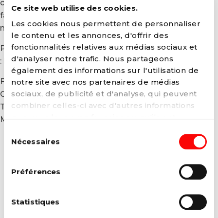
chère région n’est-ce pas la meilleure façon de la
Ce site web utilise des cookies.
faire grandir ? Au Parti socialiste, en tout cas, nous
Les cookies nous permettent de personnaliser
nous y employons sans relâche.
le contenu et les annonces, d'offrir des
fonctionnalités relatives aux médias sociaux et
Pour visiter notre site Internet
d'analyser notre trafic. Nous partageons
: https://www.brabant-wallon.ps.be/#/
également des informations sur l'utilisation de
Fédération de BRABANT WALLON :
notre site avec nos partenaires de médias
sociaux, de publicité et d'analyse, qui peuvent
Chaussée de Louvain 82 (1er étage) 1300 WAVRE
combiner celles-ci avec d'autres informations
Tel : +32 (010) 243636
que vous leur avez fournies ou qu'ils ont
Mail :
brabant-wallon@fed.ps.be
collectées lors de votre utilisation de leurs
Sélection
BUREAU FÉDÉRATION BRABANT
services. Vous pouvez à tout moment modifier
Nécessaires
du
WALLON
ou retirer votre consentement à notre
politique
consentement
de cookies
sur notre site internet.
Préférences
Statistiques