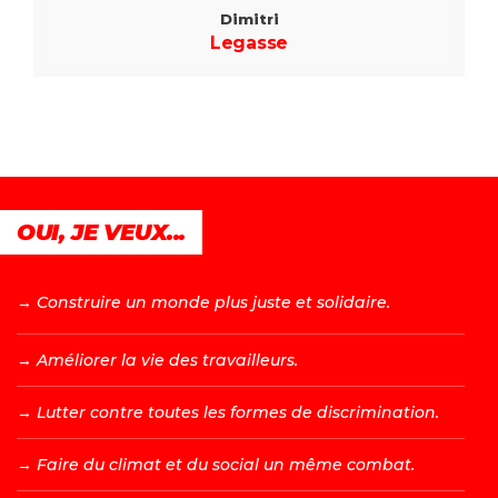
Dimitri
Legasse
OUI, JE VEUX...
→ C
onstruire un monde plus juste et solidaire.
→ A
méliorer la vie des travailleurs.
→ L
utter contre toutes les formes de discrimination.
→ F
aire du climat et du social un même combat.