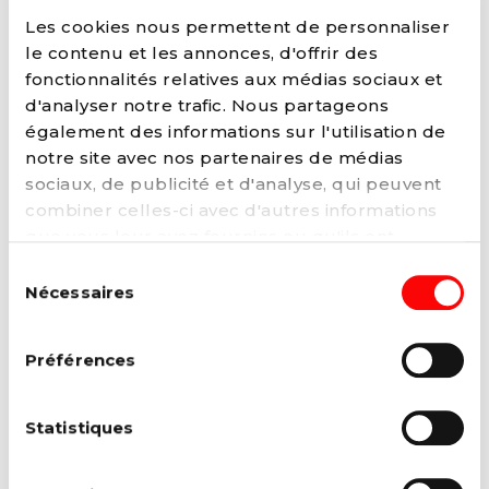
Alors que l’hiver s’installe et que les
Les cookies nous permettent de personnaliser
températures chutent, le Gouvernement
le contenu et les annonces, d'offrir des
MR/Engagés prend des décisions...
fonctionnalités relatives aux médias sociaux et
Lire la suite →
d'analyser notre trafic. Nous partageons
également des informations sur l'utilisation de
notre site avec nos partenaires de médias
sociaux, de publicité et d'analyse, qui peuvent
combiner celles-ci avec d'autres informations
que vous leur avez fournies ou qu'ils ont
collectées lors de votre utilisation de leurs
Sélection
services. Vous pouvez à tout moment modifier
Nécessaires
du
ou retirer votre consentement à notre
politique
consentement
de cookies
sur notre site internet.
Préférences
13 JANVIER 2025
Statistiques
Pensions et budget Arizona : des
alternatives sont possibles
Le débat sur les pensions et les finances