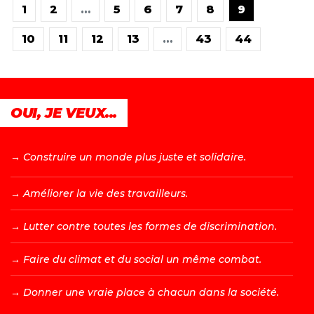
1
2
…
5
6
7
8
9
10
11
12
13
…
43
44
OUI, JE VEUX...
→ C
onstruire un monde plus juste et solidaire.
→ A
méliorer la vie des travailleurs.
→ L
utter contre toutes les formes de discrimination.
→ F
aire du climat et du social un même combat.
→ D
onner une vraie place à chacun dans la société.