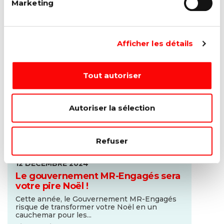
Marketing
publiques revient au cœur de l'actualité avec...
Lire la suite →
Afficher les détails
Tout autoriser
Autoriser la sélection
Refuser
12 DÉCEMBRE 2024
Le gouvernement MR-Engagés sera
votre pire Noël !
Cette année, le Gouvernement MR-Engagés
risque de transformer votre Noël en un
cauchemar pour les...