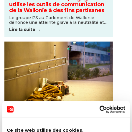
utilise les outils de communication
de la Wallonie à des fins partisanes
Le groupe PS au Parlement de Wallonie
dénonce une atteinte grave à la neutralité et...
Lire la suite →
15 JANVIER 2025
Le Gouvernement MR/ Les Engagés
abandonne les personnes sans-abri
Ce site web utilise des cookies.