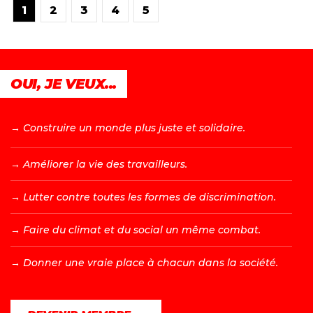
1
2
3
4
5
OUI, JE VEUX...
→ C
onstruire un monde plus juste et solidaire.
→ A
méliorer la vie des travailleurs.
→ L
utter contre toutes les formes de discrimination.
→ F
aire du climat et du social un même combat.
→ D
onner une vraie place à chacun dans la société.