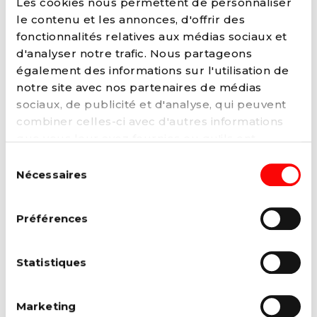
Les cookies nous permettent de personnaliser
Réécoutez le discours de Paul Magnette ce 6
le contenu et les annonces, d'offrir des
septembre, en clôture de la journée Demain...
fonctionnalités relatives aux médias sociaux et
Lire la suite →
d'analyser notre trafic. Nous partageons
également des informations sur l'utilisation de
notre site avec nos partenaires de médias
sociaux, de publicité et d'analyse, qui peuvent
combiner celles-ci avec d'autres informations
que vous leur avez fournies ou qu'ils ont
collectées lors de votre utilisation de leurs
Sélection
services. Vous pouvez à tout moment modifier
Nécessaires
du
ou retirer votre consentement à notre
politique
consentement
de cookies
sur notre site internet.
Préférences
25 AOÛT 2025
Statistiques
Le Parti Socialiste fait sa rentrée
sous le signe de la protection du
pouvoir d’achat
Marketing
Réunis en nombre ce lundi à Nivelles pour