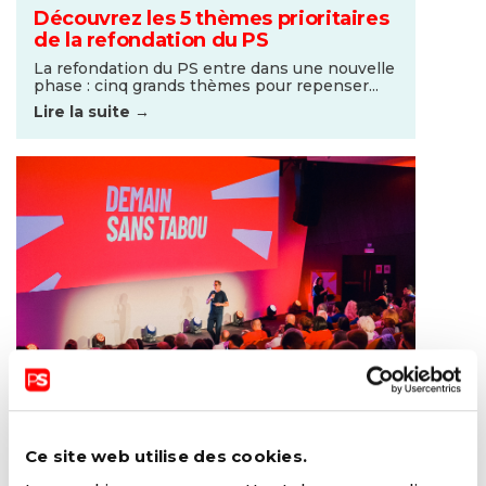
Découvrez les 5 thèmes prioritaires
de la refondation du PS
La refondation du PS entre dans une nouvelle
phase : cinq grands thèmes pour repenser...
Lire la suite →
08 SEPTEMBRE 2025
Ce site web utilise des cookies.
Demain sans Tabou : le discours de
Paul Magnette ce 6 septembre