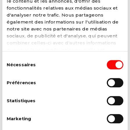
le contenu et les annonces, d'offrir des
Lire la suite →
fonctionnalités relatives aux médias sociaux et
d'analyser notre trafic. Nous partageons
également des informations sur l'utilisation de
notre site avec nos partenaires de médias
sociaux, de publicité et d'analyse, qui peuvent
combiner celles-ci avec d'autres informations
que vous leur avez fournies ou qu'ils ont
collectées lors de votre utilisation de leurs
Sélection
services. Vous pouvez à tout moment modifier
Nécessaires
du
ou retirer votre consentement à notre
politique
consentement
de cookies
sur notre site internet.
Préférences
17 MAI 2023
Wallonie : ouverture de maisons
Statistiques
médicales LGBTQIA+-friendly
En Wallonie, des maisons médicales
spécialisées dans l’accompagnement et le
Marketing
suivi des publics LGBTQIA+ ont...
Lire la suite →