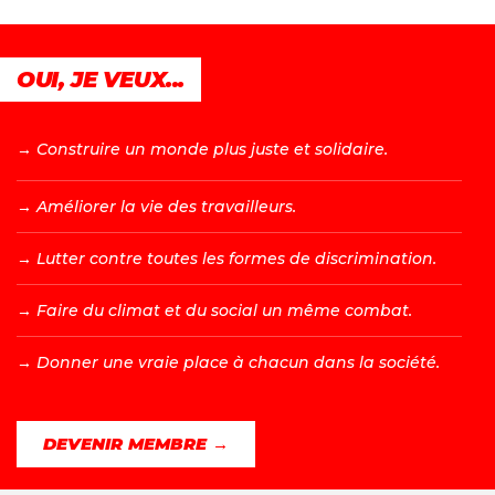
OUI, JE VEUX...
→ C
onstruire un monde plus juste et solidaire.
→ A
méliorer la vie des travailleurs.
→ L
utter contre toutes les formes de discrimination.
→ F
aire du climat et du social un même combat.
→ D
onner une vraie place à chacun dans la société.
DEVENIR MEMBRE →