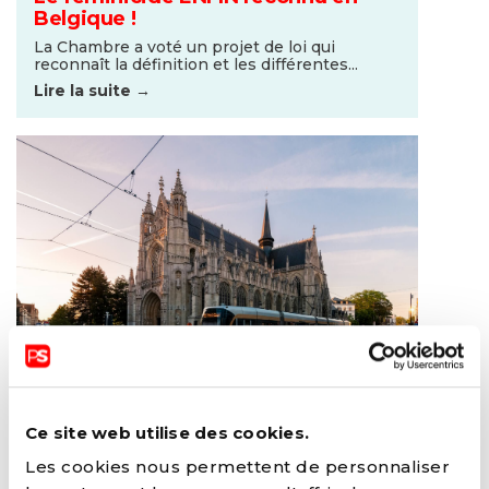
Belgique !
La Chambre a voté un projet de loi qui
reconnaît la définition et les différentes...
Lire la suite →
01 JUILLET 2023
Ce site web utilise des cookies.
De nouvelles mesures au 1er juillet
Les cookies nous permettent de personnaliser
Découvrez les nouvelles mesures qui
entreront en vigueur ce 1er juillet.