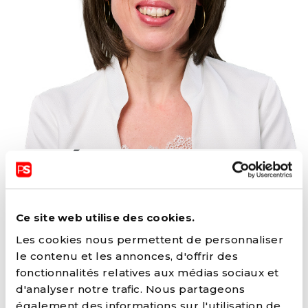
VALÉRIE DEJARDIN
Ce site web utilise des cookies.
FONCTIONS ACTUELLES
Les cookies nous permettent de personnaliser
Bourgmestre (LIMBOURG)
le contenu et les annonces, d'offrir des
Chef de groupe au conseil communal
fonctionnalités relatives aux médias sociaux et
(LIMBOURG)
d'analyser notre trafic. Nous partageons
Député au Parlement de la fédération
également des informations sur l'utilisation de