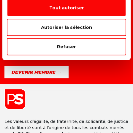
Tout autoriser
→ A
méliorer la vie des travailleurs.
→ L
utter contre toutes les formes de discrimination.
Autoriser la sélection
→ F
aire du climat et du social un même combat.
Refuser
→ D
onner une vraie place à chacun dans la société.
DEVENIR MEMBRE →
Les valeurs d’égalité, de fraternité, de solidarité, de justice
et de liberté sont à l’origine de tous les combats menés