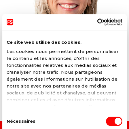
Ce site web utilise des cookies.
Les cookies nous permettent de personnaliser
le contenu et les annonces, d'offrir des
SYLVIE MURATORE
fonctionnalités relatives aux médias sociaux et
d'analyser notre trafic. Nous partageons
également des informations sur l'utilisation de
notre site avec nos partenaires de médias
sociaux, de publicité et d'analyse, qui peuvent
ARTICLES LIÉS
combiner celles-ci avec d'autres informations
que vous leur avez fournies ou qu'ils ont
collectées lors de votre utilisation de leurs
Sélection
services. Vous pouvez à tout moment modifier
Nécessaires
du
ou retirer votre consentement à notre
politique