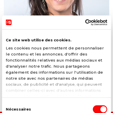
Ce site web utilise des cookies.
Les cookies nous permettent de personnaliser
le contenu et les annonces, d'offrir des
STÉPHANIE WILMET
fonctionnalités relatives aux médias sociaux et
d'analyser notre trafic. Nous partageons
Directrice
également des informations sur l'utilisation de
notre site avec nos partenaires de médias
sociaux, de publicité et d'analyse, qui peuvent
combiner celles-ci avec d'autres informations
ARTICLES LIÉS
que vous leur avez fournies ou qu'ils ont
collectées lors de votre utilisation de leurs
Sélection
services. Vous pouvez à tout moment modifier
Nécessaires
du