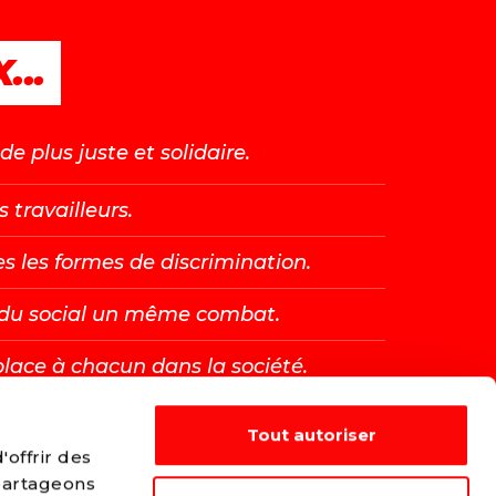
...
e plus juste et solidaire.
s travailleurs.
es les formes de discrimination.
t du social un même combat.
place à chacun dans la société.
Tout autoriser
E →
offrir des
 partageons