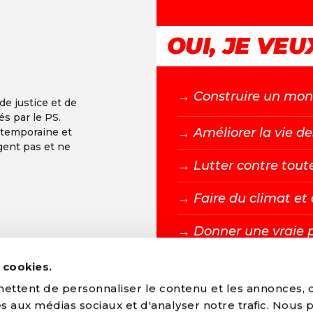
OUI, JE VEUX
→ C
onstruire un mond
 de justice et de
és par le PS.
→ A
méliorer la vie de
ntemporaine et
gent pas et ne
→ L
utter contre tout
→ F
aire du climat e
→ D
onner une vraie 
s cookies.
DEVENIR MEMBR
ttent de personnaliser le contenu et les annonces, d'
ves aux médias sociaux et d'analyser notre trafic. Nous