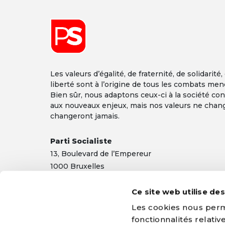
Les valeurs d’égalité, de fraternité, de solidarité,
liberté sont à l’origine de tous les combats men
Bien sûr, nous adaptons ceux-ci à la société co
aux nouveaux enjeux, mais nos valeurs ne chan
changeront jamais.
Parti Socialiste
13,
Boulevard
de l’Empereur
1000 Bruxelles
TEL 02/548 32 11
Ce site web utilise de
info@ps.be
|
Mentions légales
|
Confidentialité
Les cookies nous perme
fonctionnalités relati