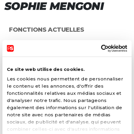
SOPHIE MENGONI
FONCTIONS ACTUELLES
Conseillère communale (Fontaine-l-
evêque)
Députée wallonne (RÉGION WALLONNE)
Député au Parlement de la fédération
Ce site web utilise des cookies.
Wallonie-Bruxelles (FÉDÉRATION
WALLONIE-BRUXELLES)
Les cookies nous permettent de personnaliser
Vice-Présidente fédérale (Fédération)
le contenu et les annonces, d'offrir des
fonctionnalités relatives aux médias sociaux et
d'analyser notre trafic. Nous partageons
FONCTIONS AU SEIN DU PARTI
également des informations sur l'utilisation de
notre site avec nos partenaires de médias
Membre du Comité exécutif fédéral avec
sociaux, de publicité et d'analyse, qui peuvent
voix délibérative (Fédération)
combiner celles-ci avec d'autres informations
Membre du Comité fédéral avec voix