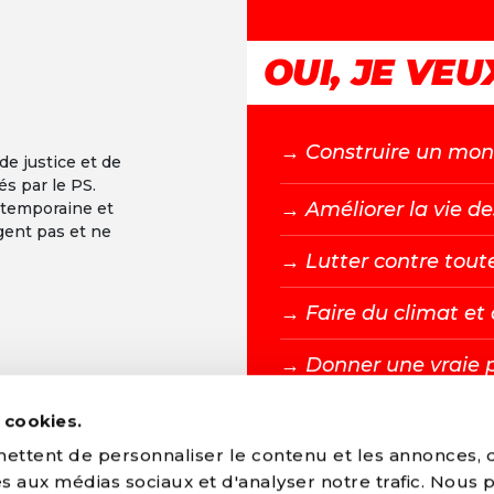
OUI, JE VEUX
→ C
onstruire un mond
 de justice et de
és par le PS.
→ A
méliorer la vie de
ntemporaine et
gent pas et ne
→ L
utter contre tout
→ F
aire du climat e
→ D
onner une vraie 
s cookies.
DEVENIR MEMBR
ttent de personnaliser le contenu et les annonces, d'
ves aux médias sociaux et d'analyser notre trafic. Nous