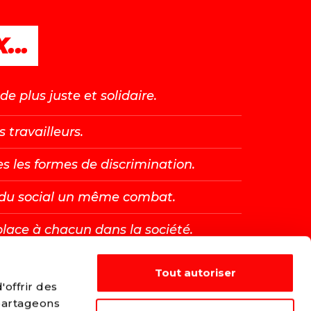
...
e plus juste et solidaire.
s travailleurs.
es les formes de discrimination.
t du social un même combat.
place à chacun dans la société.
Tout autoriser
E →
offrir des
 partageons