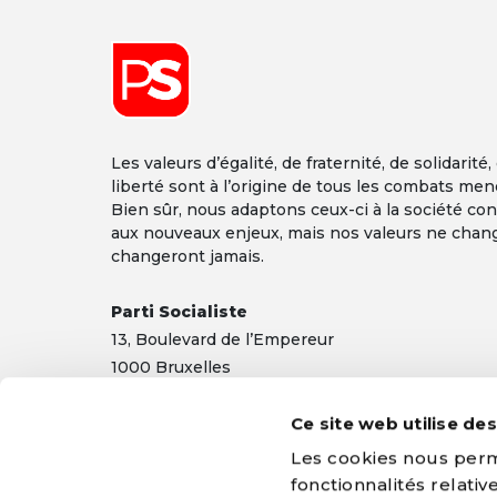
Les valeurs d’égalité, de fraternité, de solidarité,
liberté sont à l’origine de tous les combats men
Bien sûr, nous adaptons ceux-ci à la société co
aux nouveaux enjeux, mais nos valeurs ne chan
changeront jamais.
Parti Socialiste
13,
Boulevard
de l’Empereur
1000 Bruxelles
TEL 02/548 32 11
Ce site web utilise de
info@ps.be
|
Mentions légales
|
Confidentialité
Les cookies nous perme
fonctionnalités relati