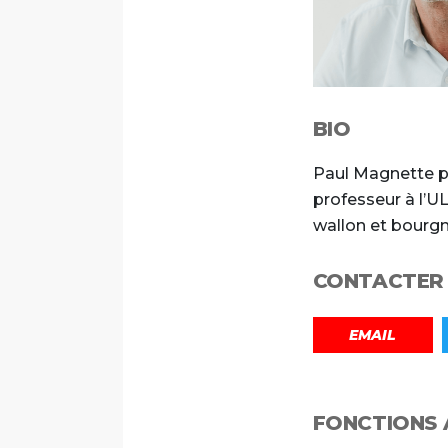
BIO
Font size
Paul Magnette pré
professeur à l’UL
wallon et bourgm
CONTACTER
EMAIL
FONCTIONS 