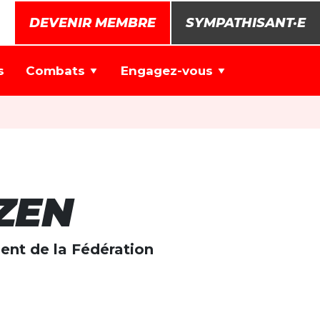
DEVENIR MEMBRE
SYMPATHISANT·E
s
Combats
Engagez-vous
ZEN
ent de la Fédération