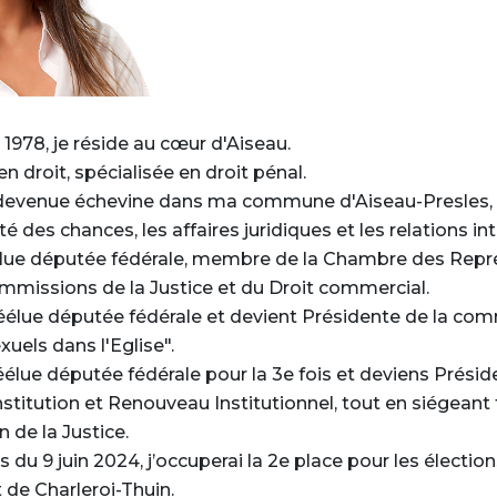
1978, je réside au cœur d'Aiseau.
+
en droit, spécialisée en droit pénal.
 devenue échevine dans ma commune d'Aiseau-Presles, g
-
ité des chances, les affaires juridiques et les relations in
 élue députée fédérale, membre de la Chambre des Repr
commissions de la Justice et du Droit commercial.
 réélue députée fédérale et devient Présidente de la co
xuels dans l'Eglise".
réélue députée fédérale pour la 3e fois et deviens Présid
itution et Renouveau Institutionnel, tout en siégeant 
 de la Justice.
s du 9 juin 2024, j’occuperai la 2e place pour les électio
 de Charleroi-Thuin.