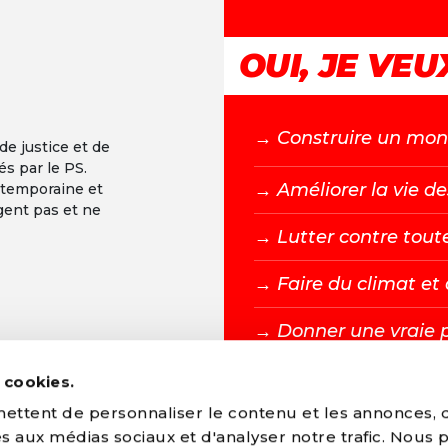
OUI, JE VEUX
→ C
onstruire un mond
 de justice et de
és par le PS.
→ A
méliorer la vie de
ntemporaine et
gent pas et ne
→ L
utter contre tout
→ F
aire du climat e
→ D
onner une vraie 
s cookies.
DEVENIR MEMBR
ttent de personnaliser le contenu et les annonces, d'
ves aux médias sociaux et d'analyser notre trafic. Nous