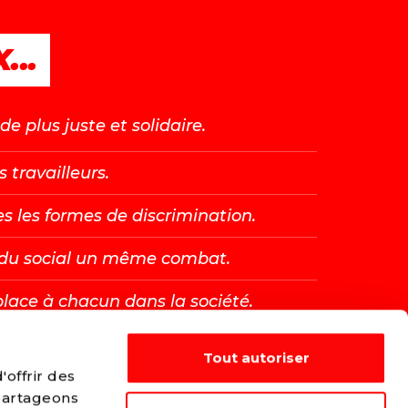
...
e plus juste et solidaire.
s travailleurs.
es les formes de discrimination.
t du social un même combat.
place à chacun dans la société.
Tout autoriser
E →
offrir des
 partageons