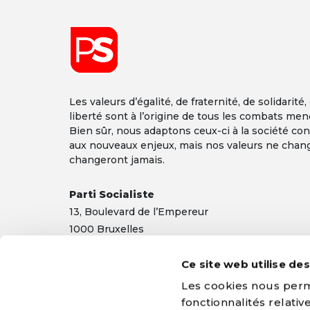
Les valeurs d’égalité, de fraternité, de solidarité,
liberté sont à l’origine de tous les combats men
Bien sûr, nous adaptons ceux-ci à la société co
aux nouveaux enjeux, mais nos valeurs ne chan
changeront jamais.
Parti Socialiste
13,
Boulevard
de l’Empereur
1000 Bruxelles
TEL 02/548 32 11
Ce site web utilise de
info@ps.be
|
Mentions légales
|
Confidentialité
Les cookies nous perme
fonctionnalités relati