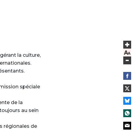
érant la culture,
ternationales.
ésentants.
mmission spéciale
ente de la
toujours au sein
ns régionales de