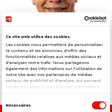
Ce site web utilise des cookies.
Les cookies nous permettent de personnaliser
le contenu et les annonces, d'offrir des
MUSTAPHA AKOUZ
fonctionnalités relatives aux médias sociaux et
d'analyser notre trafic. Nous partageons
également des informations sur l'utilisation de
notre site avec nos partenaires de médias
sociaux, de publicité et d'analyse, qui peuvent
ARTICLES LIÉS
combiner celles-ci avec d'autres informations
que vous leur avez fournies ou qu'ils ont
collectées lors de votre utilisation de leurs
Sélection
services. Vous pouvez à tout moment modifier
Nécessaires
du
ou retirer votre consentement à notre
politique