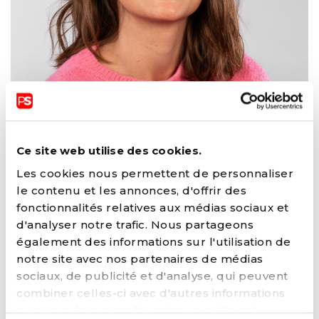
Ce site web utilise des cookies.
LOUISE GUÉVAR
Les cookies nous permettent de personnaliser
le contenu et les annonces, d'offrir des
Conseillère juridique et coordinatrice cellule
relations citoyennes
fonctionnalités relatives aux médias sociaux et
d'analyser notre trafic. Nous partageons
également des informations sur l'utilisation de
FONCTIONS AU SEIN DU PARTI
notre site avec nos partenaires de médias
sociaux, de publicité et d'analyse, qui peuvent
Collaboratrice de FONSOC (PARTI
combiner celles-ci avec d'autres informations
SOCIALISTE)
que vous leur avez fournies ou qu'ils ont