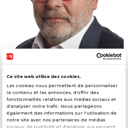
JEAN SPINETTE
Ce site web utilise des cookies.
Les cookies nous permettent de personnaliser
FONCTIONS ACTUELLES
le contenu et les annonces, d'offrir des
fonctionnalités relatives aux médias sociaux et
Bourgmestre (SAINT-GILLES)
d'analyser notre trafic. Nous partageons
également des informations sur l'utilisation de
FONCTIONS AU SEIN DU PARTI
notre site avec nos partenaires de médias
sociaux, de publicité et d'analyse, qui peuvent
Membre du Comité fédéral avec voix