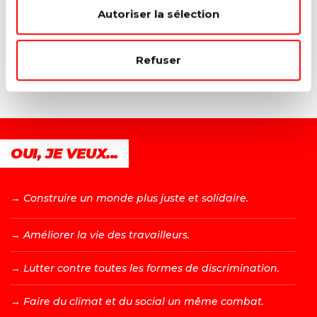
Membre du Comité fédéral avec voix
Autoriser la sélection
délibérative (DINANT-PHILIPPEVILLE)
Refuser
ARTICLES LIÉS
OUI, JE VEUX...
→ C
onstruire un monde plus juste et solidaire.
→ A
méliorer la vie des travailleurs.
→ L
utter contre toutes les formes de discrimination.
→ F
aire du climat et du social un même combat.