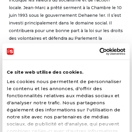
inculqué les valeurs du socialisme et de l’action
locale. Jean-Marc a prêté serment à la Chambre le 10
juin 1993 sous le gouvernement Dehaene 1er. Il s’est
investi principalement dans le domaine social. Il
contribuera pour une bonne part à la loi sur les droits
des volontaires et défendra au Parlement la
reconnaissance fédérale du service citoyen pour les
jeunes. En 2008, il est désigné Secrétaire d’État sous
les Gouvernements Leterme et Van Rompuy. Il fait
adopter en juillet 2008 le premier Plan fédéral de
Ce site web utilise des cookies.
lutte contre la pauvreté. Un travail de référence qui
Les cookies nous permettent de personnaliser
inspirera les Ministres suivants. En charge par la
le contenu et les annonces, d'offrir des
suite des personnes handicapées, il œuvre à
fonctionnalités relatives aux médias sociaux et
l’implémentation en Belgique et dans l’ UE de la
d'analyser notre trafic. Nous partageons
Convention des Nations Unies sur droits des
également des informations sur l'utilisation de
personnes handicapées. Jean-Marc ne reniera jamais
notre site avec nos partenaires de médias
sa formation en relations internationales de l’ULB et
sociaux, de publicité et d'analyse, qui peuvent
s’engagera toute sa vie en faveur des droits du
combiner celles-ci avec d'autres informations