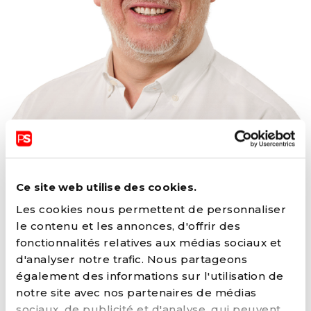
ERIC MASSIN
Ce site web utilise des cookies.
Les cookies nous permettent de personnaliser
FONCTIONS ACTUELLES
le contenu et les annonces, d'offrir des
fonctionnalités relatives aux médias sociaux et
Député provincial (HAINAUT)
d'analyser notre trafic. Nous partageons
également des informations sur l'utilisation de
FONCTIONS AU SEIN DU PARTI
notre site avec nos partenaires de médias
Membre du Comité fédéral avec voix
sociaux, de publicité et d'analyse, qui peuvent