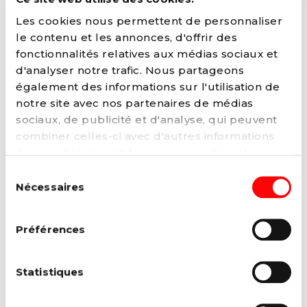
EMAIL
LINKEDIN
SITE
Les cookies nous permettent de personnaliser
FACEBOOK
INSTAGRAM
TIKTOK
le contenu et les annonces, d'offrir des
fonctionnalités relatives aux médias sociaux et
d'analyser notre trafic. Nous partageons
également des informations sur l'utilisation de
FONCTIONS ACTUELLES
notre site avec nos partenaires de médias
sociaux, de publicité et d'analyse, qui peuvent
Conseillère communale (Liège)
combiner celles-ci avec d'autres informations
que vous leur avez fournies ou qu'ils ont
collectées lors de votre utilisation de leurs
Sélection
FONCTIONS AU SEIN DU PARTI
services. Vous pouvez à tout moment modifier
Nécessaires
du
ou retirer votre consentement à notre
politique
consentement
Vice-Présidente du PS
de cookies
sur notre site internet.
Membre du Bureau fédéral (Liège)
Préférences
Secrétaire adjointe d’USC (Liège)
Présidente de Ligue (Ouest-Liège)
Statistiques