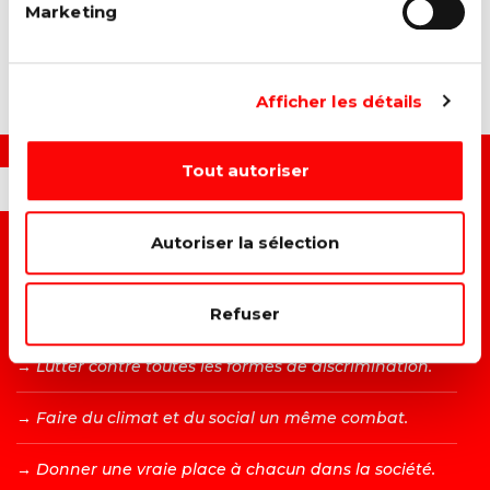
Marketing
ARTICLES LIÉS
Afficher les détails
Tout autoriser
OUI, JE VEUX...
Autoriser la sélection
→ C
onstruire un monde plus juste et solidaire.
Refuser
→ A
méliorer la vie des travailleurs.
→ L
utter contre toutes les formes de discrimination.
→ F
aire du climat et du social un même combat.
→ D
onner une vraie place à chacun dans la société.