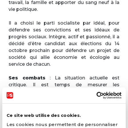
travail, la famille et apporter du sang neuf à la
vie politique.
Il a choisi le parti socialiste par idéal, pour
défendre ses convictions et ses idéaux de
progrès sociaux. Intègre, actif et passionné, il a
décidé d’être candidat aux élections du 14
octobre prochain pour défendre un projet de
société qui allie économie et écologie au
service de chacun.
Ses combats
: La situation actuelle est
critique. Il est temps de mesurer les
conséquences désastreuses de l'ultra-
libéralisme et d'en tirer les enseignements. Ne
fermons pas les yeux sur la réalité : bien
qu'ayant un emploi, certains travailleurs ne
Ce site web utilise des cookies.
parviennent plus à boucler leurs fins de mois, à
Les cookies nous permettent de personnaliser
accéder à un logement, à profiter d’un cadre de