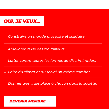
OUI, JE VEUX...
→ C
onstruire un monde plus juste et solidaire.
→ A
méliorer la vie des travailleurs.
→ L
utter contre toutes les formes de discrimination.
→ F
aire du climat et du social un même combat.
→ D
onner une vraie place à chacun dans la société.
DEVENIR MEMBRE →