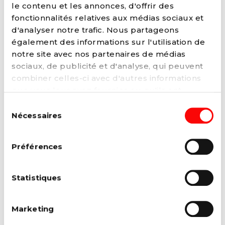
le contenu et les annonces, d'offrir des
vie réjouissant.
fonctionnalités relatives aux médias sociaux et
d'analyser notre trafic. Nous partageons
L’économie doit profiter au plus grand nombre,
également des informations sur l'utilisation de
et pas uniquement à quelques spéculateurs
notre site avec nos partenaires de médias
boursiers, au capital déshumanisé, aux
sociaux, de publicité et d'analyse, qui peuvent
parachutes dorés !
combiner celles-ci avec d'autres informations
que vous leur avez fournies ou qu'ils ont
Choisissons un vrai modèle de société.
collectées lors de votre utilisation de leurs
Sélection
services. Vous pouvez à tout moment modifier
Nécessaires
Formation
: Licencié en sciences sociales
du
ou retirer votre consentement à notre
politique
(Université Libre de Bruxelles).
consentement
de cookies
sur notre site internet.
Préférences
Fonction
: Député & Bourgmestre de Rebecq
Statistiques
CONTACTER
TWITTER
FACEBOOK
INSTAGRAM
Marketing