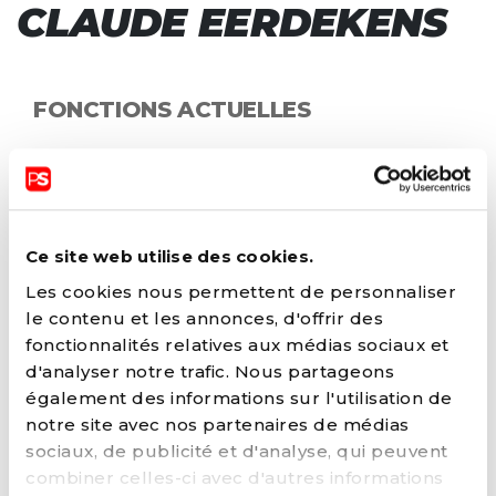
CLAUDE EERDEKENS
FONCTIONS ACTUELLES
Bourgmestre (Andenne)
Conseiller de Police
Président de CANTON (Namur)
Vice-Président fédéral
Ce site web utilise des cookies.
Les cookies nous permettent de personnaliser
FONCTIONS AU SEIN DU PARTI
le contenu et les annonces, d'offrir des
fonctionnalités relatives aux médias sociaux et
Membre du Comité des fédérations
d'analyser notre trafic. Nous partageons
socialistes wallonnes
également des informations sur l'utilisation de
Membre du Comité exécutif fédéral avec
notre site avec nos partenaires de médias
voix délibérative (Fédération)
sociaux, de publicité et d'analyse, qui peuvent
Membre du Comité fédéral avec voix
combiner celles-ci avec d'autres informations
délibérative (Fédération)