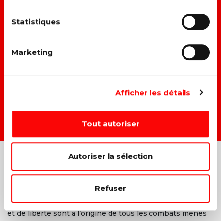
→ A
méliorer la vie des travailleurs.
Statistiques
→ L
utter contre toutes les formes de discrimination.
Marketing
→ F
aire du climat et du social un même combat.
→ D
onner une vraie place à chacun dans la société.
Afficher les détails
DEVENIR MEMBRE →
Tout autoriser
Autoriser la sélection
Refuser
Les valeurs d’égalité, de fraternité, de solidarité, de justice
et de liberté sont à l’origine de tous les combats menés