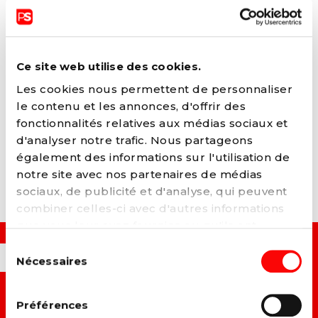
CHARLES SERVATY
Député germanophone (COMMUNAUTÉ
GERMANOPHONE)
Ce site web utilise des cookies.
Les cookies nous permettent de personnaliser
FONCTIONS ACTUELLES
le contenu et les annonces, d'offrir des
Député germanophone (COMMUNAUTÉ
fonctionnalités relatives aux médias sociaux et
GERMANOPHONE)
d'analyser notre trafic. Nous partageons
également des informations sur l'utilisation de
ARTICLES LIÉS
notre site avec nos partenaires de médias
sociaux, de publicité et d'analyse, qui peuvent
combiner celles-ci avec d'autres informations
que vous leur avez fournies ou qu'ils ont
collectées lors de votre utilisation de leurs
Sélection
OUI, JE VEUX...
services. Vous pouvez à tout moment modifier
Nécessaires
du
ou retirer votre consentement à notre
politique
consentement
de cookies
sur notre site internet.
→ C
onstruire un monde plus juste et solidaire.
Préférences