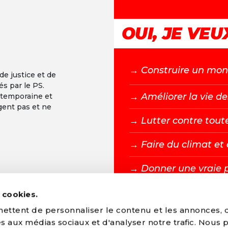
OUI, JE VEUX
→ C
onstruire un mond
 de justice et de
és par le PS.
→ A
méliorer la vie de
ntemporaine et
gent pas et ne
→ L
utter contre tout
→ F
aire du climat e
→ D
onner une vraie 
s cookies.
DEVENIR MEMBR
ttent de personnaliser le contenu et les annonces, d'
ves aux médias sociaux et d'analyser notre trafic. Nous