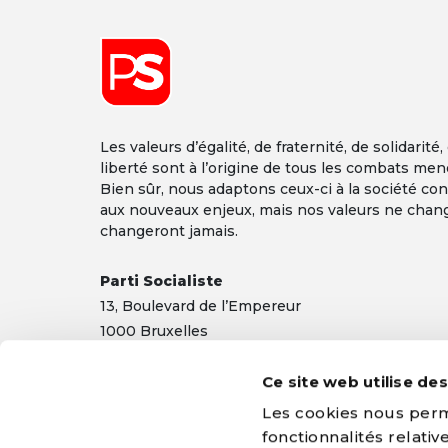
Les valeurs d’égalité, de fraternité, de solidarité,
liberté sont à l’origine de tous les combats men
Bien sûr, nous adaptons ceux-ci à la société co
aux nouveaux enjeux, mais nos valeurs ne chan
changeront jamais.
Parti Socialiste
13,
Boulevard
de l’Empereur
1000 Bruxelles
TEL 02/548 32 11
Ce site web utilise de
info@ps.be
|
Mentions légales
|
Confidentialité
Les cookies nous perme
fonctionnalités relati