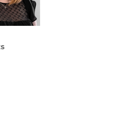
+
ÉS
-