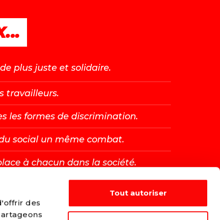
...
e plus juste et solidaire.
s travailleurs.
es les formes de discrimination.
t du social un même combat.
place à chacun dans la société.
Tout autoriser
E →
offrir des
 partageons