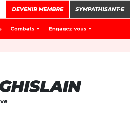
DEVENIR MEMBRE
SYMPATHISANT·E
s
Combats
Engagez-vous
GHISLAIN
ive