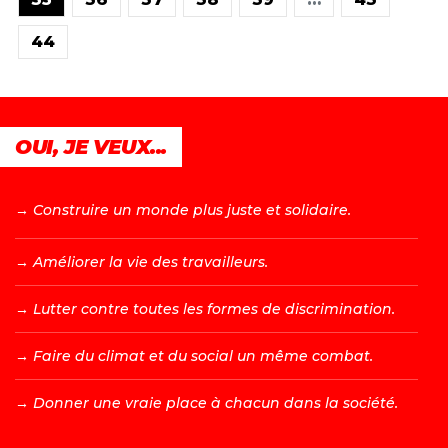
44
OUI, JE VEUX...
→ C
onstruire un monde plus juste et solidaire.
→ A
méliorer la vie des travailleurs.
→ L
utter contre toutes les formes de discrimination.
→ F
aire du climat et du social un même combat.
→ D
onner une vraie place à chacun dans la société.