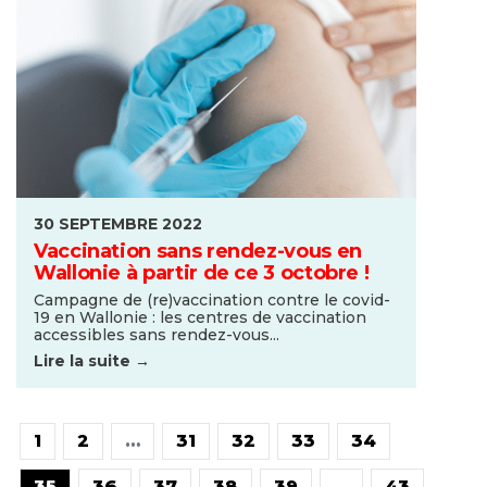
30 SEPTEMBRE 2022
Vaccination sans rendez-vous en
Wallonie à partir de ce 3 octobre !
Campagne de (re)vaccination contre le covid-
19 en Wallonie : les centres de vaccination
accessibles sans rendez-vous...
Lire la suite →
1
2
…
31
32
33
34
35
36
37
38
39
…
43