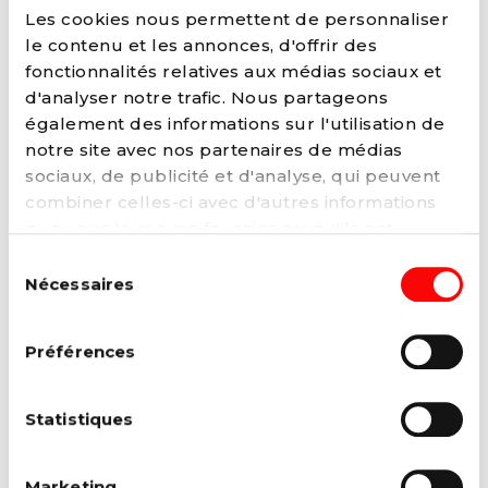
prescrire... une visite au musée !
Les cookies nous permettent de personnaliser
Lire la suite →
le contenu et les annonces, d'offrir des
fonctionnalités relatives aux médias sociaux et
d'analyser notre trafic. Nous partageons
également des informations sur l'utilisation de
notre site avec nos partenaires de médias
sociaux, de publicité et d'analyse, qui peuvent
combiner celles-ci avec d'autres informations
que vous leur avez fournies ou qu'ils ont
collectées lors de votre utilisation de leurs
Sélection
services. Vous pouvez à tout moment modifier
Nécessaires
du
ou retirer votre consentement à notre
politique
consentement
de cookies
sur notre site internet.
Préférences
03 OCTOBRE 2022
Maison bruxelloise de l'autisme :
soutien, formations et rencontres
Statistiques
Le Gouvernement de la Région de Bruxelles-
Capitale a donné son feu vert pour
l’installation de...
Marketing