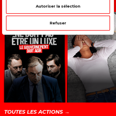
ACTIONS LIÉES
Autoriser la sélection
L'ÉNERGIE N'EST PAS
CONTRE
Refuser
UN LUXE
L'AUGMENTATION
MINERVAL
TOUTES LES ACTIONS →