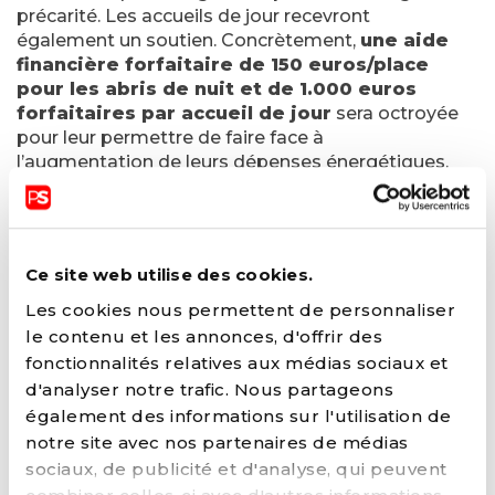
précarité. Les accueils de jour recevront
également un soutien. Concrètement,
une aide
financière forfaitaire de 150 euros/place
pour les abris de nuit et de 1.000 euros
forfaitaires par accueil de jour
sera octroyée
pour leur permettre de faire face à
l’augmentation de leurs dépenses énergétiques.
Ces dernières seront liquidées d’ici la fin de
l’année.
Ce site web utilise des cookies.
« Peu importe les contextes, qu’il
s’agisse d’accueil de jour ou de nuit, de
Les cookies nous permettent de personnaliser
distributions de repas, d’accès à des
le contenu et les annonces, d'offrir des
sanitaires ou à des services de santé,
fonctionnalités relatives aux médias sociaux et
etc. chaque personne a le droit de
d'analyser notre trafic. Nous partageons
pouvoir se loger, se nourrir, se soigner »
également des informations sur l'utilisation de
notre site avec nos partenaires de médias
conclut Christie Morreale.
sociaux, de publicité et d'analyse, qui peuvent