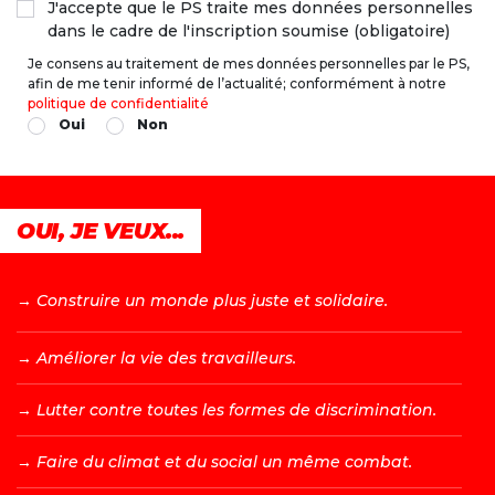
J'accepte que le PS traite mes données personnelles
dans le cadre de l'inscription soumise (obligatoire)
Je consens au traitement de mes données personnelles par le PS,
afin de me tenir informé de l’actualité; conformément à notre
politique de confidentialité
Oui
Non
OUI, JE VEUX...
→ C
onstruire un monde plus juste et solidaire.
→ A
méliorer la vie des travailleurs.
→ L
utter contre toutes les formes de discrimination.
→ F
aire du climat et du social un même combat.