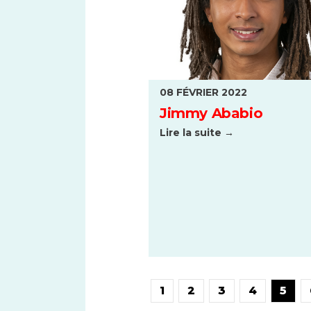
08 FÉVRIER 2022
Jimmy Ababio
Lire la suite →
1
2
3
4
5