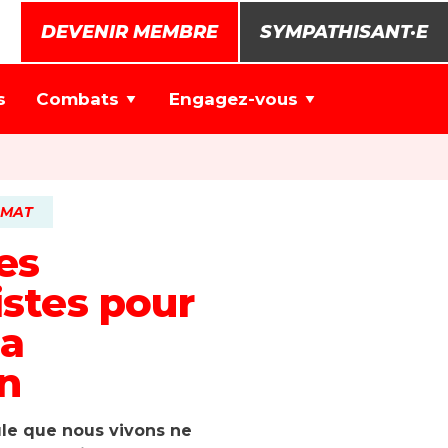
DEVENIR MEMBRE
SYMPATHISANT·E
s
Combats
Engagez-vous
IMAT
es
istes pour
la
n
le que nous vivons ne