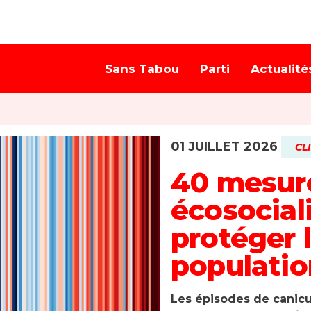
Sans Tabou
Parti
Actualité
01 JUILLET 2026
CL
40 mesur
écosocial
protéger 
populatio
Les épisodes de canicu