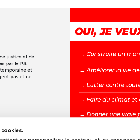
OUI, JE VEUX
→ C
onstruire un mond
 de justice et de
és par le PS.
→ A
méliorer la vie de
ntemporaine et
gent pas et ne
→ L
utter contre tout
→ F
aire du climat e
→ D
onner une vraie 
s cookies.
DEVENIR MEMBR
ttent de personnaliser le contenu et les annonces, d'