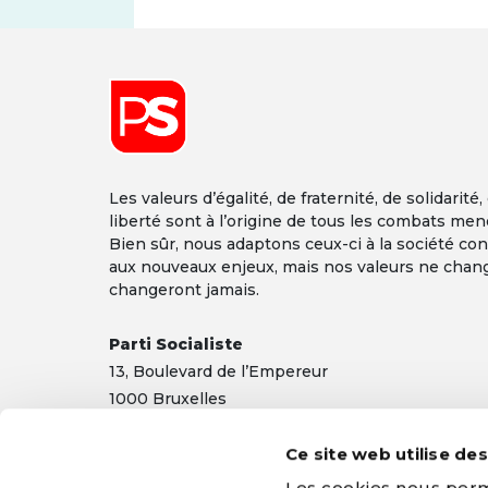
Les valeurs d’égalité, de fraternité, de solidarité,
liberté sont à l’origine de tous les combats men
Bien sûr, nous adaptons ceux-ci à la société co
aux nouveaux enjeux, mais nos valeurs ne chan
changeront jamais.
Parti Socialiste
13,
Boulevard
de l’Empereur
1000 Bruxelles
TEL 02/548 32 11
Ce site web utilise de
info@ps.be
|
Mentions légales
|
Confidentialité
Les cookies nous perme