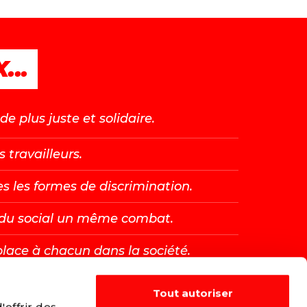
...
e plus juste et solidaire.
s travailleurs.
es les formes de discrimination.
t du social un même combat.
place à chacun dans la société.
Tout autoriser
E →
offrir des