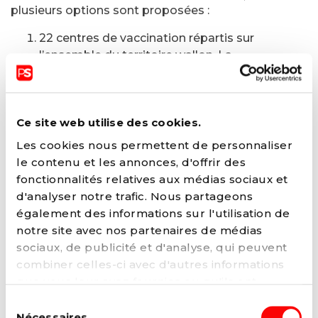
plusieurs options sont proposées :
22 centres de vaccination répartis sur
l’ensemble du territoire wallon. La
vaccination se fait avec ou sans rendez-
vous. A noter qu’il est préférable de favoriser
l’après-midi pour se faire vacciner sans
Ce site web utilise des cookies.
rendez-vous car l’affluence est moindre dans
les centres.
Les cookies nous permettent de personnaliser
Plus de 300 pharmacies partenaires. Ces
le contenu et les annonces, d'offrir des
dernières proposent la vaccination sur
fonctionnalités relatives aux médias sociaux et
rendez-vous un peu partout en Wallonie.
d'analyser notre trafic. Nous partageons
Auprès d’un médecin généraliste participant.
également des informations sur l'utilisation de
Les médecins généralistes partenaires
notre site avec nos partenaires de médias
vaccinent également, sur rendez-vous, au
sociaux, de publicité et d'analyse, qui peuvent
sein de leur cabinet médical ou à domicile.
combiner celles-ci avec d'autres informations
Pour plus d’informations, les personnes sont
que vous leur avez fournies ou qu'ils ont
invitées à prendre contact avec leur médecin
collectées lors de votre utilisation de leurs
Sélection
généraliste.
services. Vous pouvez à tout moment modifier
Nécessaires