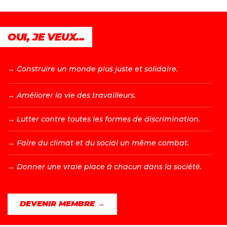
OUI, JE VEUX...
→ C
onstruire un monde plus juste et solidaire.
→ A
méliorer la vie des travailleurs.
→ L
utter contre toutes les formes de discrimination.
→ F
aire du climat et du social un même combat.
→ D
onner une vraie place à chacun dans la société.
DEVENIR MEMBRE →