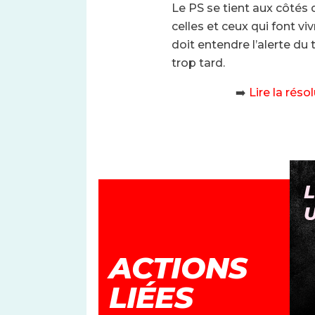
Le PS se tient aux côtés
celles et ceux qui font v
doit entendre l’alerte du t
trop tard.
➡️
Lire la réso
PAS TOUCHE À MA
L
PENSION
ACTIONS
LIÉES