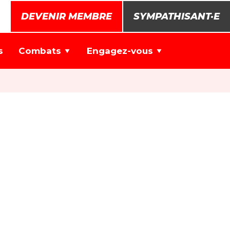
DEVENIR MEMBRE
SYMPATHISANT·E
s
Combats
Engagez-vous