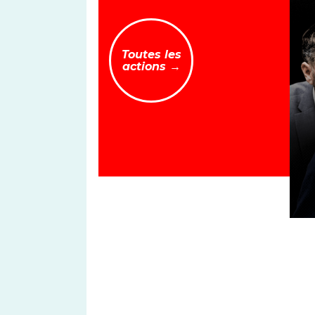
Toutes les
actions →
TO