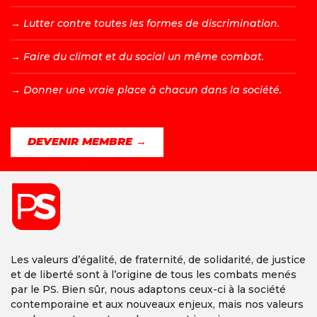
→ L
utter contre toutes les formes de discrimination.
→ F
aire du climat et du social un même combat.
→ D
onner une vraie place à chacun dans la société.
DEVENIR MEMBRE →
Les valeurs d’égalité, de fraternité, de solidarité, de justice
et de liberté sont à l’origine de tous les combats menés
par le PS. Bien sûr, nous adaptons ceux-ci à la société
contemporaine et aux nouveaux enjeux, mais nos valeurs