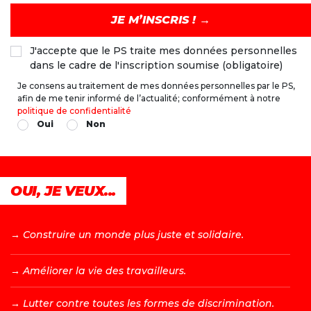
J'accepte que le PS traite mes données personnelles
dans le cadre de l'inscription soumise (obligatoire)
Je consens au traitement de mes données personnelles par le PS,
afin de me tenir informé de l’actualité; conformément à notre
politique de confidentialité
Oui
Non
OUI, JE VEUX...
→ C
onstruire un monde plus juste et solidaire.
→ A
méliorer la vie des travailleurs.
→ L
utter contre toutes les formes de discrimination.