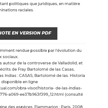
ant politiques que juridiques, en matière
minations raciales.
NOTE EN VERSION PDF
videmment rendue possible par l’évolution du
x sociaux.
ts autour de la controverse de Valladolid, et
 écrits de Fray Bartolomé de las Casas,
 Indias : CASAS, Bartolomé de las. Historia
e disponible en ligne
tual.com/obra-visor/historia- de-las-indias-
776-a069-ee37b963f399_12.html (consulté
gine des espèces. Flammarion : Paris. 2008