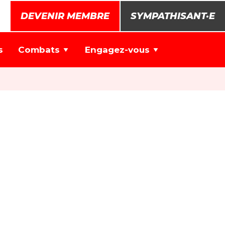
DEVENIR MEMBRE
SYMPATHISANT·E
s
Combats
Engagez-vous