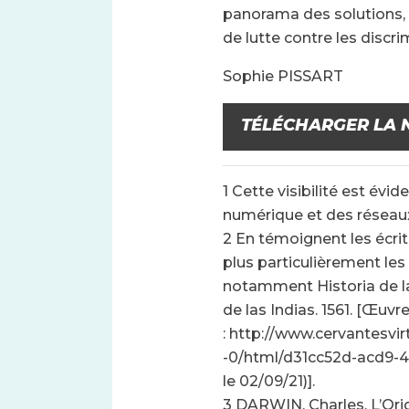
panorama des solutions, t
de lutte contre les discri
Sophie PISSART
TÉLÉCHARGER LA 
1 Cette visibilité est é
numérique et des réseau
2 En témoignent les écri
plus particulièrement les
notamment Historia de las
de las Indias. 1561. [Œuvr
: http://www.cervantesvir
-0/html/d31cc52d-acd9-4
le 02/09/21)].
3 DARWIN, Charles. L’Ori