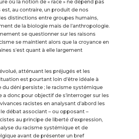
ure où la notion de « race » ne dépend pas
 est, au contraire, un produit de nos
te des distinctions entre groupes humains,
lement de la biologie mais de l’anthropologie.
timement se questionner sur les raisons
acisme se maintient alors que la croyance en
ines s’est quant à elle largement
volué, atténuant les préjugés et les
uation est pourtant loin d’être idéale à
e du déni persiste ; le racisme systémique
 a donc pour objectif de s’interroger sur les
rvivances racistes en analysant d’abord les
le débat associant – ou opposant –
cistes au principe de liberté d’expression,
alyse du racisme systémique et de
lgique avant de présenter un bref