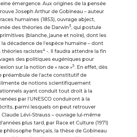
leine émergence. Aux origines de la pensée
e trouve Joseph Arthur de Gobineau – auteur
des races humaines (1853), ouvrage abject,
3
ronée des théories de Darwin
, qui postule
 primitives (blanche, jaune et noire), dont les
 la décadence de l’espèce humaine – dont
4
s théories racistes
-. Il faudra attendre la fin
avages des politiques eugéniques pour
5
exion sur la notion de « race »
. En effet, dès
préambule de l’acte constitutif de
’alimente de notions scientifiquement
tionnels ayant conduit tout droit à la
 menées par l’UNESCO conduiront à la
’écrits, parmi lesquels on peut retrouver
e Claude Lévi-Strauss – ouvrage lui-même
d’années plus tard, par Race et Culture (1971)
e philosophe français, la thèse de Gobineau