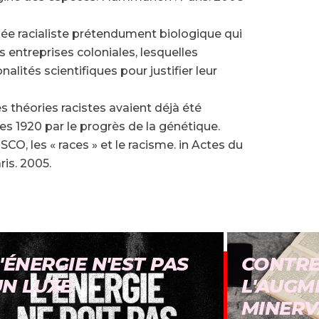
́e racialiste prétendument biologique qui
s entreprises coloniales, lesquelles
alités scientifiques pour justifier leur
théories racistes avaient déjà été
s 1920 par le progrès de la génétique.
CO, les « races » et le racisme. in Actes du
ris. 2005.
'ÉNERGIE N'EST PAS
CONTR
UN LUXE
L'AUGM
MINERV