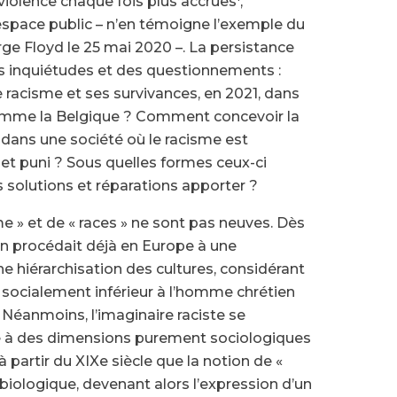
e violence chaque fois plus accrues
,
space public – n’en témoigne l’exemple du
ge Floyd le 25 mai 2020 –. La persistance
s inquiétudes et des questionnements :
acisme et ses survivances, en 2021, dans
omme la Belgique ? Comment concevoir la
 dans une société où le racisme est
t puni ? Sous quelles formes ceux-ci
s solutions et réparations apporter ?
e » et de « races » ne sont pas neuves. Dès
on procédait déjà en Europe à une
une hiérarchisation des cultures, considérant
 socialement inférieur à l’homme chrétien
. Néanmoins, l’imaginaire raciste se
e à des dimensions purement sociologiques
̀ partir du XIXe siècle que la notion de «
 biologique, devenant alors l’expression d’un