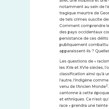
avec une visibilité et un
notamment au sein de l’e
tragique meurtre de Geor
de tels crimes suscite de
Comment comprendre le r
des pays occidentaux c
persistance de ces délits
publiquement combattu e
apparaissent-ils ? Quelle
Les questions de « racism
les XVe et XVIe siècles, l’
classification ainsi qu’à 
l’autre, l’indigène comme
2
venu de l’Ancien Monde
cantonne à cette époqu
et ethniques. Ce n’est qu’a
race » prendra une teinte