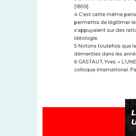
[1859].
4 C’est cette même pense
permettra de légitimer le
s’appuyaient sur des ration
idéologie.
5 Notons toutefois que les 
démenties dans les année
6 GASTAUT, Yves. « L’UNES
colloque international. Pa
PAS TOUCHE À MA
L
PENSION