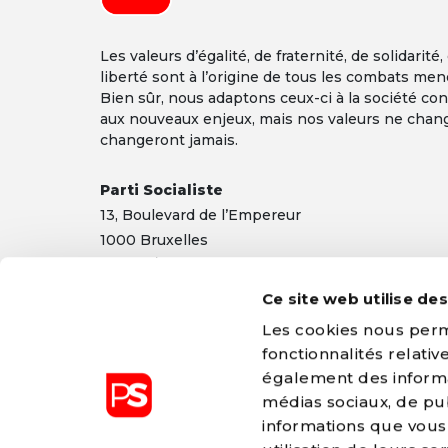
Les valeurs d’égalité, de fraternité, de solidarité,
liberté sont à l’origine de tous les combats men
Bien sûr, nous adaptons ceux-ci à la société co
aux nouveaux enjeux, mais nos valeurs ne chan
changeront jamais.
Parti Socialiste
13,
Boulevard
de l’Empereur
1000 Bruxelles
TEL 02/548 32 11
info@ps.be
|
Mentions légales
|
Confidentialité
Ce site web utilise de
Les cookies nous perme
fonctionnalités relati
également des informat
médias sociaux, de pub
informations que vous 
Le Parti Socialiste est membre du P
Européen (PSE)