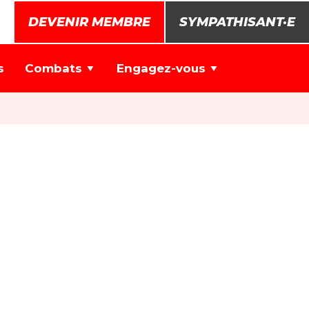
DEVENIR MEMBRE
SYMPATHISANT·E
s
Combats
Engagez-vous