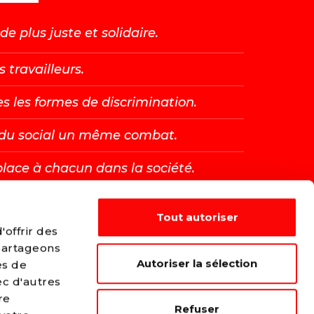
e plus juste et solidaire.
s travailleurs.
es les formes de discrimination.
t du social un même combat.
place à chacun dans la société.
Tout autoriser
E →
offrir des
 partageons
Autoriser la sélection
es de
ec d'autres
re
Refuser