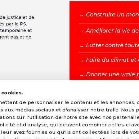
→ C
onstruire un mond
 de justice et de
és par le PS.
→ A
méliorer la vie de
ntemporaine et
gent pas et ne
→ L
utter contre tout
→ F
aire du climat e
→ D
onner une vraie 
s cookies.
DEVENIR MEMBR
ttent de personnaliser le contenu et les annonces, d'
ves aux médias sociaux et d'analyser notre trafic. Nous
ions sur l'utilisation de notre site avec nos partenair
licité et d'analyse, qui peuvent combiner celles-ci av
leur avez fournies ou qu'ils ont collectées lors de vot
arti Socialiste