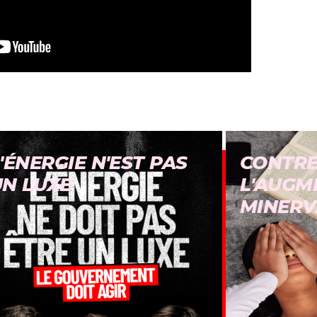
'ÉNERGIE N'EST PAS
CONTR
UN LUXE
L'AUGM
MINERV