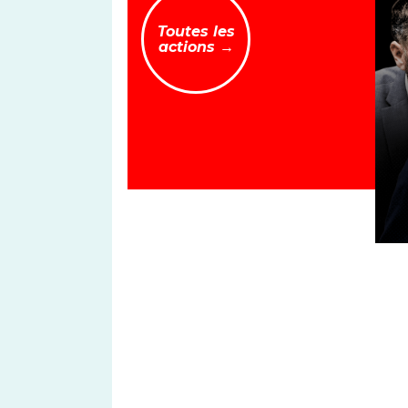
Toutes les
actions →
TO