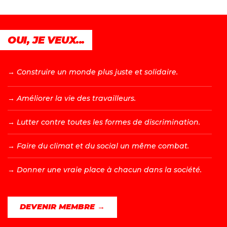
OUI, JE VEUX...
→ C
onstruire un monde plus juste et solidaire.
→ A
méliorer la vie des travailleurs.
→ L
utter contre toutes les formes de discrimination.
→ F
aire du climat et du social un même combat.
→ D
onner une vraie place à chacun dans la société.
DEVENIR MEMBRE →