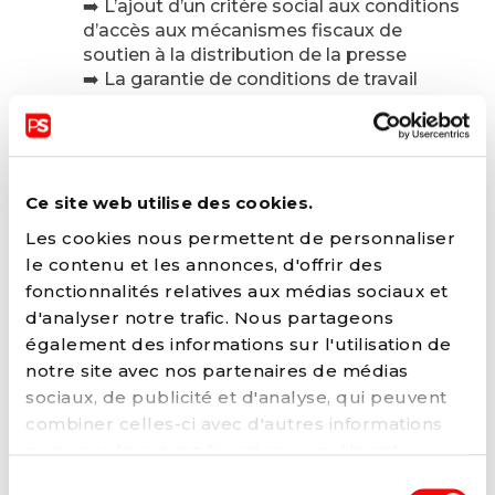
➡️ L’ajout d’un critère social aux conditions
d’accès aux mécanismes fiscaux de
soutien à la distribution de la presse
➡️ La garantie de conditions de travail
dignes telles qu’une rémunération
minimale, au même titre que ce qui a été
fait pour le
secteur des colis
➡️ La pérennisation des mécanismes de
soutien à la distribution de la presse
Ce site web utilise des cookies.
écrite, au-delà de 2026
Les cookies nous permettent de personnaliser
le contenu et les annonces, d'offrir des
fonctionnalités relatives aux médias sociaux et
"La
#propositionPS
demande
d'analyser notre trafic. Nous partageons
également de pérenniser et rendre
également des informations sur l'utilisation de
structurels les mécanismes fiscaux de
soutien à la distribution de la presse
notre site avec nos partenaires de médias
papier au delà de 2026. Et ce afin de
sociaux, de publicité et d'analyse, qui peuvent
garantir un financement juste et stable
combiner celles-ci avec d'autres informations
pour les distributeurs de journaux"
que vous leur avez fournies ou qu'ils ont
@jmdelizee
collectées lors de votre utilisation de leurs
Sélection