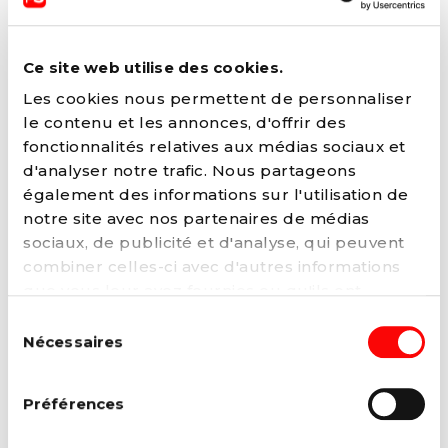
Christie Morreale
, Vice-présidente et Ministre
Ce site web utilise des cookies.
de l’Action Sociale
Les cookies nous permettent de personnaliser
Cet appel à projet s’inscrit dans la volonté du
le contenu et les annonces, d'offrir des
Gouvernement wallon de poursuivre une
fonctionnalités relatives aux médias sociaux et
stratégie de désinstitutionalisation et de non-
d'analyser notre trafic. Nous partageons
institutionnalisation en faveur des personnes en
également des informations sur l'utilisation de
perte d’autonomie.
notre site avec nos partenaires de médias
sociaux, de publicité et d'analyse, qui peuvent
combiner celles-ci avec d'autres informations
que vous leur avez fournies ou qu'ils ont
collectées lors de votre utilisation de leurs
Sélection
services. Vous pouvez à tout moment modifier
Nécessaires
du
ou retirer votre consentement à notre
politique
consentement
de cookies
sur notre site internet.
Préférences