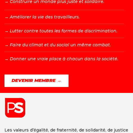
→ C
onstruire un monde plus juste et solidaire.
→ A
méliorer la vie des travailleurs.
→ L
utter contre toutes les formes de discrimination.
→ F
aire du climat et du social un même combat.
→ D
onner une vraie place à chacun dans la société.
DEVENIR MEMBRE →
Les valeurs d’égalité, de fraternité, de solidarité, de justice