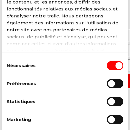
le contenu et les annonces, d'offrir des
INSCRIVEZ-VOUS À NOTRE
fonctionnalités relatives aux médias sociaux et
NEWSLETTER
d'analyser notre trafic. Nous partageons
également des informations sur l'utilisation de
notre site avec nos partenaires de médias
Prénom
sociaux, de publicité et d'analyse, qui peuvent
combiner celles-ci avec d'autres informations
que vous leur avez fournies ou qu'ils ont
Adresse E-mail
collectées lors de votre utilisation de leurs
Sélection
services. Vous pouvez à tout moment modifier
Nécessaires
du
Code Postal
ou retirer votre consentement à notre
politique
consentement
de cookies
sur notre site internet.
Préférences
J'accepte que le PS traite mes données personnelles
dans le cadre de l'inscription soumise (obligatoire)
Statistiques
Je consens au traitement de mes données personnelles par le PS,
afin de me tenir informé de l’actualité; conformément à notre
Marketing
politique de confidentialité
Oui
Non