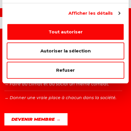
Afficher les détails
OUI, JE VEUX...
Tout autoriser
→ C
onstruire un monde plus juste et solidaire.
Autoriser la sélection
→ A
méliorer la vie des travailleurs.
Refuser
→ L
utter contre toutes les formes de discrimination.
→ F
aire du climat et du social un même combat.
→ D
onner une vraie place à chacun dans la société.
DEVENIR MEMBRE →