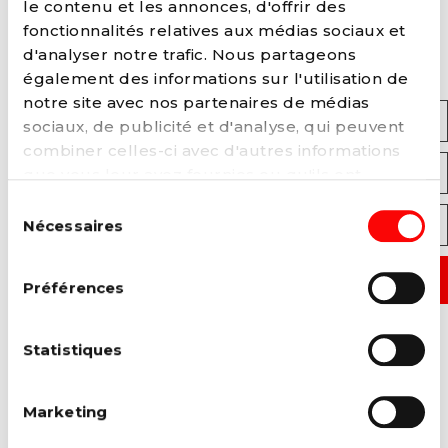
le contenu et les annonces, d'offrir des
INSCRIVEZ-VOUS À NOTRE
fonctionnalités relatives aux médias sociaux et
NEWSLETTER
d'analyser notre trafic. Nous partageons
également des informations sur l'utilisation de
notre site avec nos partenaires de médias
Prénom
sociaux, de publicité et d'analyse, qui peuvent
combiner celles-ci avec d'autres informations
que vous leur avez fournies ou qu'ils ont
Adresse E-mail
collectées lors de votre utilisation de leurs
Sélection
services. Vous pouvez à tout moment modifier
Nécessaires
du
Code Postal
ou retirer votre consentement à notre
politique
consentement
de cookies
sur notre site internet.
Préférences
J'accepte que le PS traite mes données personnelles
dans le cadre de l'inscription soumise (obligatoire)
Statistiques
Je consens au traitement de mes données personnelles par le PS,
afin de me tenir informé de l’actualité; conformément à notre
Marketing
politique de confidentialité
Oui
Non