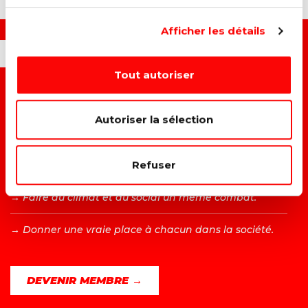
Afficher les détails
OUI, JE VEUX...
Tout autoriser
→ C
onstruire un monde plus juste et solidaire.
Autoriser la sélection
→ A
méliorer la vie des travailleurs.
Refuser
→ L
utter contre toutes les formes de discrimination.
→ F
aire du climat et du social un même combat.
→ D
onner une vraie place à chacun dans la société.
DEVENIR MEMBRE →