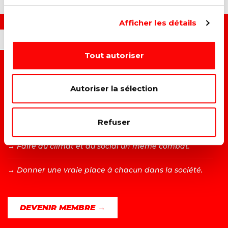
Afficher les détails
OUI, JE VEUX...
Tout autoriser
→ C
onstruire un monde plus juste et solidaire.
Autoriser la sélection
→ A
méliorer la vie des travailleurs.
Refuser
→ L
utter contre toutes les formes de discrimination.
→ F
aire du climat et du social un même combat.
→ D
onner une vraie place à chacun dans la société.
DEVENIR MEMBRE →