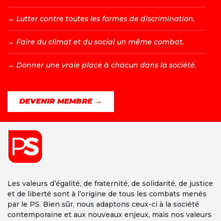
→ L
utter contre toutes les formes de discrimination.
→ F
aire du climat et du social un même combat.
→ D
onner une vraie place à chacun dans la société.
DEVENIR MEMBRE →
Les valeurs d’égalité, de fraternité, de solidarité, de justice
et de liberté sont à l’origine de tous les combats menés
par le PS. Bien sûr, nous adaptons ceux-ci à la société
contemporaine et aux nouveaux enjeux, mais nos valeurs