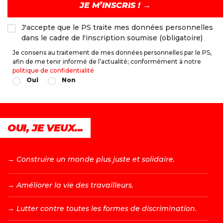
J'accepte que le PS traite mes données personnelles
dans le cadre de l'inscription soumise (obligatoire)
Je consens au traitement de mes données personnelles par le PS,
afin de me tenir informé de l’actualité; conformément à notre
politique de confidentialité
Oui
Non
OUI, JE VEUX...
→ C
onstruire un monde plus juste et solidaire.
→ A
méliorer la vie des travailleurs.
→ L
utter contre toutes les formes de discrimination.