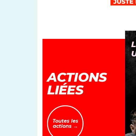
PAS TOUCHE À MA
L
PENSION
ACTIONS
LIÉES
Toutes les
actions →