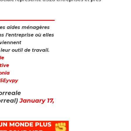
Des aides ménagères
s l’entreprise où elles
eviennent
leur outil de travail.
le
tive
onia
SZ5Eyvpy
orreale
rreal)
January 17,