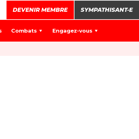
DEVENIR MEMBRE
SYMPATHISANT·E
s
Combats
Engagez-vous