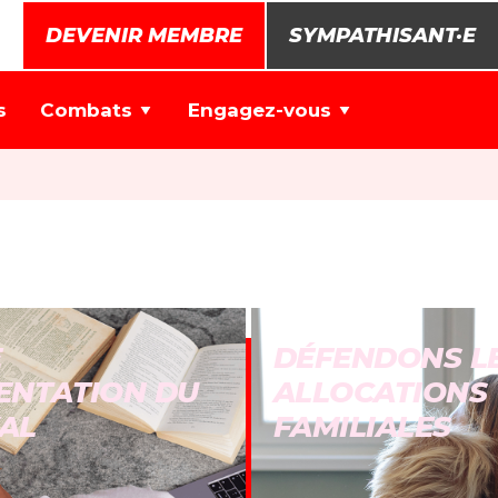
DEVENIR MEMBRE
SYMPATHISANT·E
s
Combats
Engagez-vous
E
DÉFENDONS L
ENTATION DU
ALLOCATIONS
AL
FAMILIALES