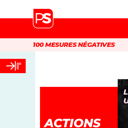
100 MESURES NÉGATIVES
PAS TOUCHE À MA
L
PENSION
ACTIONS