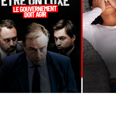
+
-
UTES LES ACTIONS →