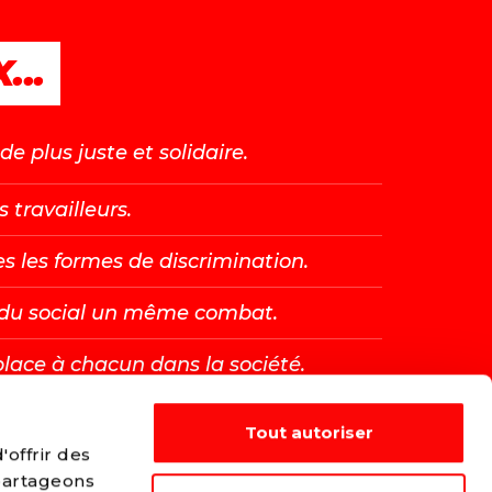
...
e plus juste et solidaire.
s travailleurs.
es les formes de discrimination.
t du social un même combat.
place à chacun dans la société.
Tout autoriser
E →
offrir des
 partageons