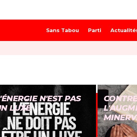
Sans Tabou
Parti
Actualité
'ÉNERGIE N'EST PAS
CONTR
UN LUXE
L'AUGM
MINERV