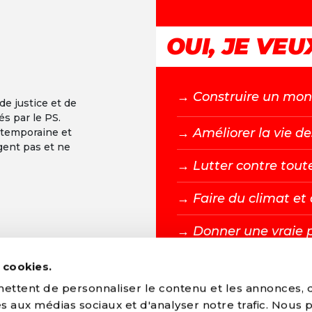
OUI, JE VEUX
→ C
onstruire un mond
 de justice et de
és par le PS.
→ A
méliorer la vie de
ntemporaine et
gent pas et ne
→ L
utter contre tout
→ F
aire du climat e
→ D
onner une vraie 
s cookies.
DEVENIR MEMBR
ttent de personnaliser le contenu et les annonces, d'
ves aux médias sociaux et d'analyser notre trafic. Nous