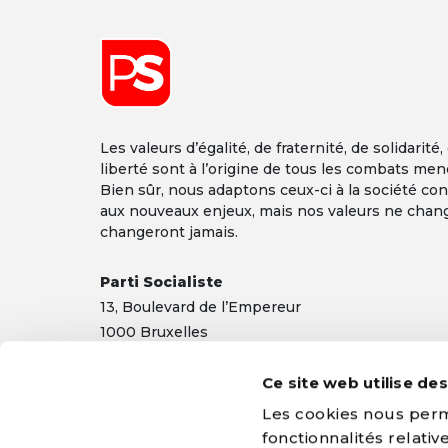
Les valeurs d’égalité, de fraternité, de solidarité,
liberté sont à l’origine de tous les combats men
Bien sûr, nous adaptons ceux-ci à la société co
aux nouveaux enjeux, mais nos valeurs ne chan
changeront jamais.
Parti Socialiste
13,
Boulevard
de l’Empereur
1000 Bruxelles
TEL 02/548 32 11
Ce site web utilise de
info@ps.be
|
Mentions légales
|
Confidentialité
Les cookies nous perme
fonctionnalités relati