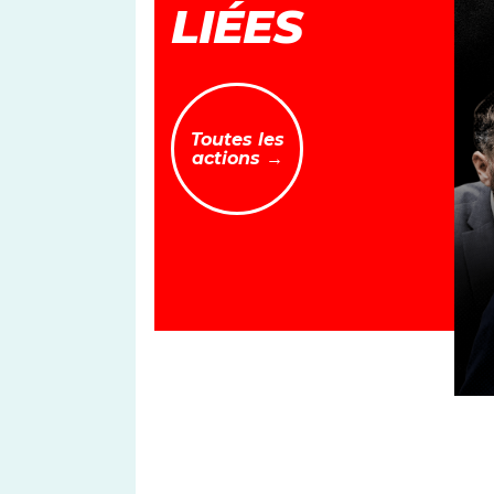
LIÉES
Toutes les
actions →
Font size
TO