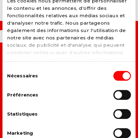
Les cookies nous permettent de personnaliser
le contenu et les annonces, d'offrir des
fonctionnalités relatives aux médias sociaux et
d'analyser notre trafic. Nous partageons
également des informations sur l'utilisation de
OUI, JE VEUX...
notre site avec nos partenaires de médias
sociaux, de publicité et d'analyse, qui peuvent
combiner celles-ci avec d'autres informations
→ C
onstruire un monde plus juste et solidaire.
que vous leur avez fournies ou qu'ils ont
collectées lors de votre utilisation de leurs
Sélection
→ A
méliorer la vie des travailleurs.
services. Vous pouvez à tout moment modifier
Nécessaires
du
ou retirer votre consentement à notre
politique
consentement
→ L
utter contre toutes les formes de discrimination.
de cookies
sur notre site internet.
Préférences
→ F
aire du climat et du social un même combat.
Statistiques
→ D
onner une vraie place à chacun dans la société.
Marketing
DEVENIR MEMBRE →