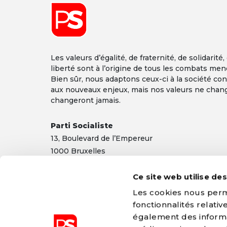
Les valeurs d’égalité, de fraternité, de solidarité,
liberté sont à l’origine de tous les combats men
Bien sûr, nous adaptons ceux-ci à la société co
Font size
aux nouveaux enjeux, mais nos valeurs ne chan
changeront jamais.
Parti Socialiste
13,
Boulevard
de l’Empereur
1000 Bruxelles
TEL 02/548 32 11
Ce site web utilise de
info@ps.be
|
Mentions légales
|
Confidentialité
Les cookies nous perme
fonctionnalités relati
également des informat