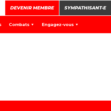
DEVENIR MEMBRE
SYMPATHISANT·E
s
Combats
Engagez-vous