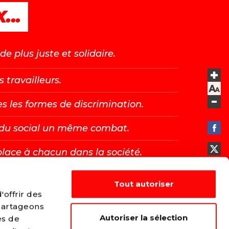
...
e plus juste et solidaire.
s travailleurs.
es les formes de discrimination.
t du social un même combat.
place à chacun dans la société.
Tout autoriser
E →
offrir des
 partageons
Autoriser la sélection
es de