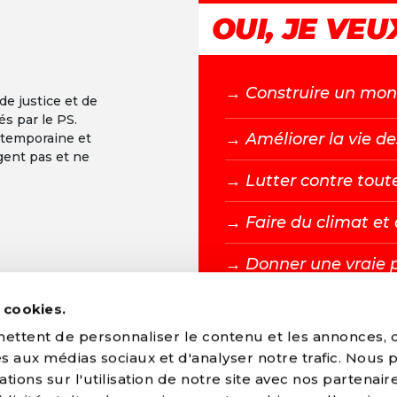
OUI, JE VEUX
→ C
onstruire un mond
 de justice et de
és par le PS.
+
→ A
méliorer la vie de
ntemporaine et
gent pas et ne
-
→ L
utter contre tout
→ F
aire du climat e
→ D
onner une vraie 
s cookies.
DEVENIR MEMBR
ttent de personnaliser le contenu et les annonces, d'
ves aux médias sociaux et d'analyser notre trafic. Nous
ions sur l'utilisation de notre site avec nos partenair