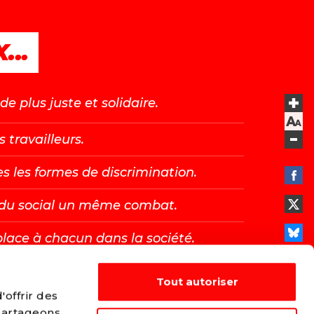
...
e plus juste et solidaire.
s travailleurs.
es les formes de discrimination.
t du social un même combat.
place à chacun dans la société.
Tout autoriser
E →
offrir des
 partageons