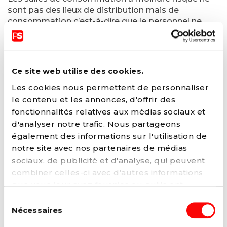
sont pas des lieux de distribution mais de
consommation c’est-à-dire que le personnel ne
fournit pas la substance mais le matériel
nécessaire à une consommation sans danger de
cette dernière.
Ce site web utilise des cookies.
Le matériel fournit par les membres du
personnels permet de réduire les risques
Les cookies nous permettent de personnaliser
sanitaires liés à l’injection ou à l’inhalation comme
le contenu et les annonces, d'offrir des
la transmission de virus (hépatite, VIH etc.)
fonctionnalités relatives aux médias sociaux et
puisque le matériel utilisé est stérile et à usage
d'analyser notre trafic. Nous partageons
unique.
également des informations sur l'utilisation de
notre site avec nos partenaires de médias
Davantage que la distribution de matériel à titre
gratuit, le personnel offre un accompagnement
sociaux, de publicité et d'analyse, qui peuvent
social aux toxicomanes qui franchissent ces
combiner celles-ci avec d'autres informations
portes notamment en proposant un
que vous leur avez fournies ou qu'ils ont
accompagnement dans leurs démarches
collectées lors de votre utilisation de leurs
Sélection
administratives afin, par exemple, d’obtenir un
services. Vous pouvez à tout moment modifier
Nécessaires
du
logement.
ou retirer votre consentement à notre
politique
consentement