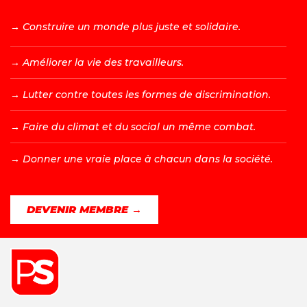
→ C
onstruire un monde plus juste et solidaire.
→ A
méliorer la vie des travailleurs.
→ L
utter contre toutes les formes de discrimination.
→ F
aire du climat et du social un même combat.
→ D
onner une vraie place à chacun dans la société.
DEVENIR MEMBRE →