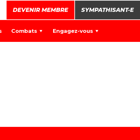
DEVENIR MEMBRE
SYMPATHISANT·E
s
Combats
Engagez-vous