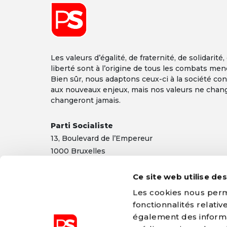
Les valeurs d’égalité, de fraternité, de solidarité,
liberté sont à l’origine de tous les combats men
Bien sûr, nous adaptons ceux-ci à la société co
Font size
aux nouveaux enjeux, mais nos valeurs ne chan
changeront jamais.
Parti Socialiste
13,
Boulevard
de l’Empereur
1000 Bruxelles
TEL 02/548 32 11
Ce site web utilise de
info@ps.be
|
Mentions légales
|
Confidentialité
Les cookies nous perme
fonctionnalités relati
également des informat