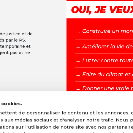
OUI, JE VEUX
→ C
onstruire un mond
 de justice et de
és par le PS.
+
→ A
méliorer la vie de
ntemporaine et
gent pas et ne
-
→ L
utter contre tout
→ F
aire du climat e
→ D
onner une vraie 
s cookies.
DEVENIR MEMBR
ttent de personnaliser le contenu et les annonces, d'
ves aux médias sociaux et d'analyser notre trafic. Nous
ions sur l'utilisation de notre site avec nos partenair