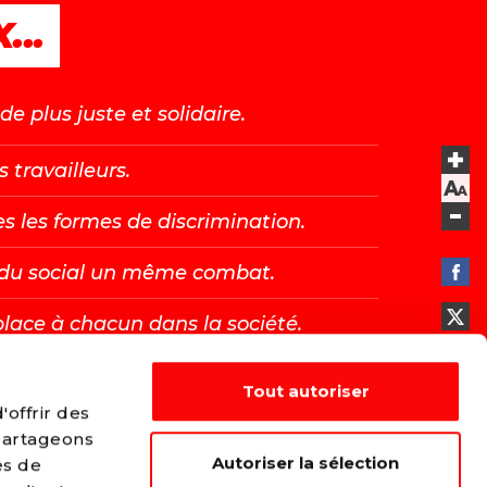
...
e plus juste et solidaire.
s travailleurs.
es les formes de discrimination.
t du social un même combat.
place à chacun dans la société.
Tout autoriser
E →
offrir des
 partageons
Autoriser la sélection
es de