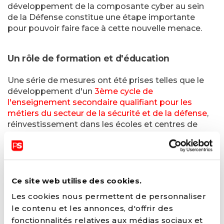
développement de la composante cyber au sein
de la Défense constitue une étape importante
pour pouvoir faire face à cette nouvelle menace.
Un rôle de formation et d'éducation
Une série de mesures ont été prises telles que le
développement d'un
3ème cycle de
l'enseignement secondaire qualifiant pour les
métiers du secteur de la sécurité et de la défense
,
réinvestissement dans les écoles et centres de
formation, renforcement des stages "jeunes" et
des journées de contact, le développement
d'initiatives pour les métiers STEM, le projet
NEET/Reboot4You, la coopération renforcée avec
les organismes régionaux de l'emploi ou encore
Ce site web utilise des cookies.
l'adaptation de la législation relative au Service
Les cookies nous permettent de personnaliser
d'Utilité Collective.
le contenu et les annonces, d'offrir des
fonctionnalités relatives aux médias sociaux et