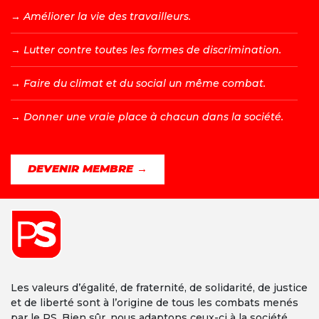
→ A
méliorer la vie des travailleurs.
→ L
utter contre toutes les formes de discrimination.
→ F
aire du climat et du social un même combat.
→ D
onner une vraie place à chacun dans la société.
DEVENIR MEMBRE →
Les valeurs d’égalité, de fraternité, de solidarité, de justice
et de liberté sont à l’origine de tous les combats menés
par le PS. Bien sûr, nous adaptons ceux-ci à la société