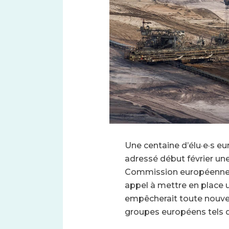
Une centaine d’élu·e·s e
adressé début février une 
Commission européenne, U
appel à mettre en place 
empêcherait toute nouvell
groupes européens tels q