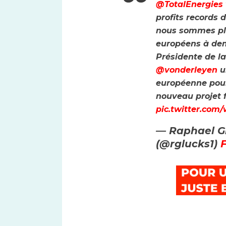
@TotalEnergies
profits records d
nous sommes plu
européens à de
Présidente de l
@vonderleyen
u
européenne pou
nouveau projet f
pic.twitter.co
— Raphael 
(@rglucks1)