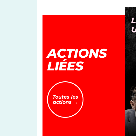
PAS TOUCHE À MA
L
PENSION
ACTIONS
LIÉES
Toutes les
actions →