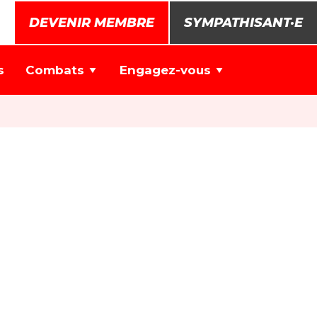
DEVENIR MEMBRE
SYMPATHISANT·E
s
Combats
Engagez-vous