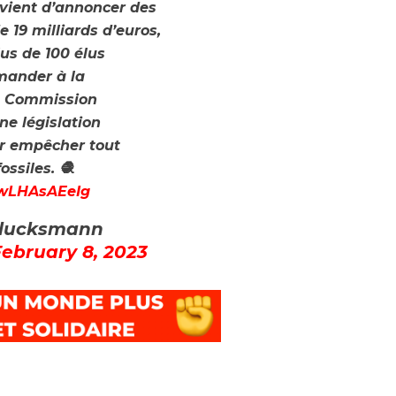
vient d’annoncer des
e 19 milliards d’euros,
s de 100 élus
mander à la
a Commission
ne législation
r empêcher tout
ossiles. 🧶
m/wLHAsAEeIg
Glucksmann
February 8, 2023