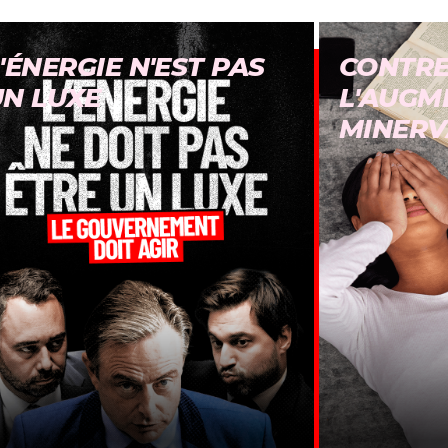
'ÉNERGIE N'EST PAS
CONTR
UN LUXE
L'AUGM
MINERV