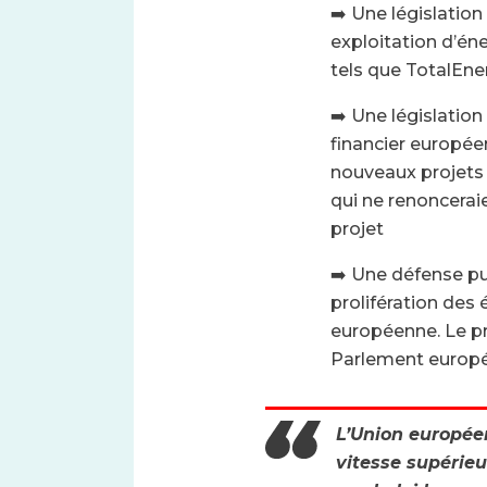
➡️ Une législatio
exploitation d’én
tels que TotalEne
➡️ Une législatio
financier européen
nouveaux projets l
qui ne renoncerai
projet
➡️ Une défense pub
prolifération des
européenne. Le p
Parlement europ
L’Union europée
vitesse supérie