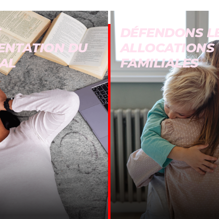
E
DÉFENDONS L
ENTATION DU
ALLOCATIONS
AL
FAMILIALES